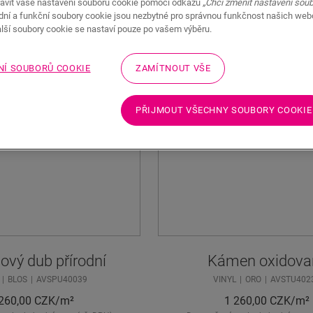
avit vaše nastavení souborů cookie pomocí odkazu
„Chci změnit nastavení sou
adní a funkční soubory cookie jsou nezbytné pro správnou funkčnost našich we
alší soubory cookie se nastaví pouze po vašem výběru.
NÍ SOUBORŮ COOKIE
ZAMÍTNOUT VŠE
PŘIJMOUT VŠECHNY SOUBORY COOKIE
vý dub přírodní
Kámen oxidova
BLOS
AVSPU40039
VINYL
ORO
AVSTU402
260,00
CZK/m²
1 260,00
CZK/m²