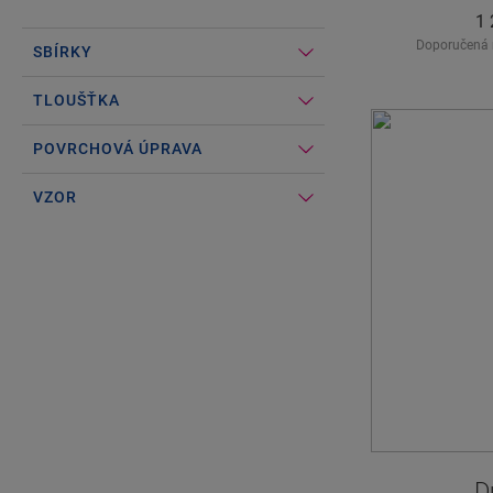
#Select#
Voděodolná
1 
Doporučená 
SBÍRKY
TLOUŠŤKA
POVRCHOVÁ ÚPRAVA
VZOR
D