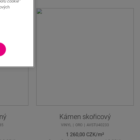
borů cookie“
bových
ný
Kámen skořicový
35
VINYL
ORO
AVSTU40233
1 260,00
CZK/m²