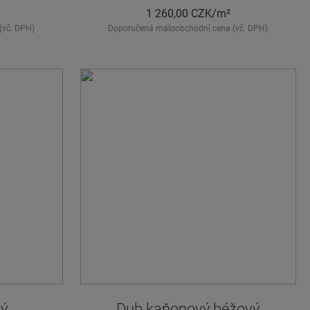
1 260,00
CZK/m²
(vč. DPH)
Doporučená maloobchodní cena (vč. DPH)
vý
Dub kaňonový béžový