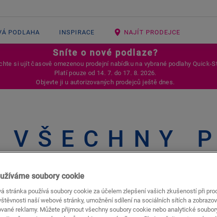
VÁ PODLAHA
INSPIRACE
NAJÍT PRODEJCE
Sníte o nové podlaze?
hte si ujít časově omezenou prodejní nabídku na vybrané podlahy Quick-S
Platí pouze od 14. 7. do 17. 8. 2026.
Objevte ji u autorizovaných prodejců ještě dnes.
VŠECHNY 
užíváme soubory cookie
á stránka používá soubory cookie za účelem zlepšení vašich zkušeností při pro
né podlahy
Zobrazit 
štěvnosti naší webové stránky, umožnění sdílení na sociálních sítích a zobrazov
ované reklamy. Můžete přijmout všechny soubory cookie nebo analytické soubor