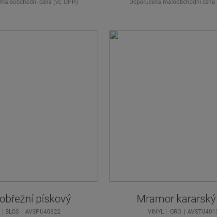
maloobchodní cena (vč. DPH)
Doporučená maloobchodní cena 
obřežní pískový
Mramor kararský 
BLOS
AVSPU40322
VINYL
ORO
AVSTU401