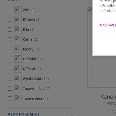
můžete upr
níže. Zákl
#Select#
Barva
Zelená
1
stránek. D
Béžová
8
NASTAVE
Bílá
3
Černá
2
Modrý
1
Přírodní
15
Růžová
2
Světle šedá
10
Tmavě hnědá
7
Kaňono
Tmavě šedá
4
VINYL
1 
VZOR POKLÁDKY