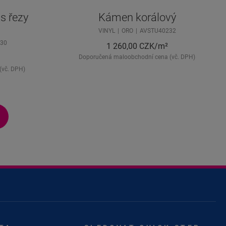
s řezy
Kámen korálový
VINYL
ORO
AVSTU40232
30
1 260,00
CZK/m²
Doporučená maloobchodní cena (vč. DPH)
(vč. DPH)