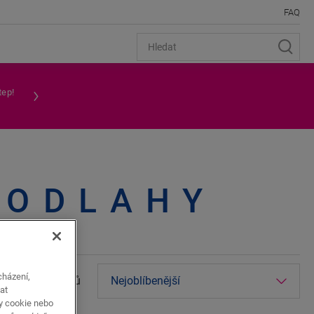
FAQ
tep!
PODLAHY
cházení,
obrázky interiérů
at
y cookie nebo