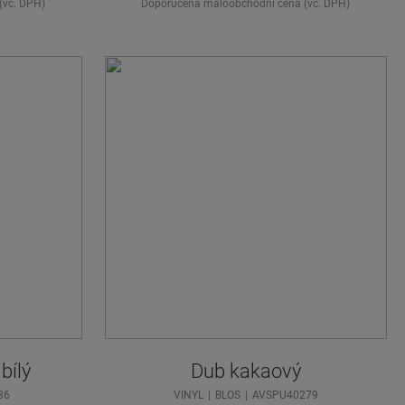
(vč. DPH)
Doporučená maloobchodní cena (vč. DPH)
bílý
Dub kakaový
36
VINYL
BLOS
AVSPU40279