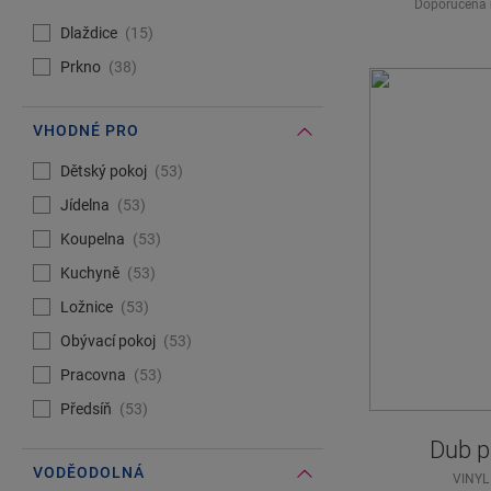
Doporučená 
#Select#
Vzor pokládky
Dlaždice
15
Prkno
38
VHODNÉ PRO
#Select#
Vhodné pro
Dětský pokoj
53
Jídelna
53
Koupelna
53
Kuchyně
53
Ložnice
53
Obývací pokoj
53
Pracovna
53
Předsíň
53
Dub p
VODĚODOLNÁ
VINYL