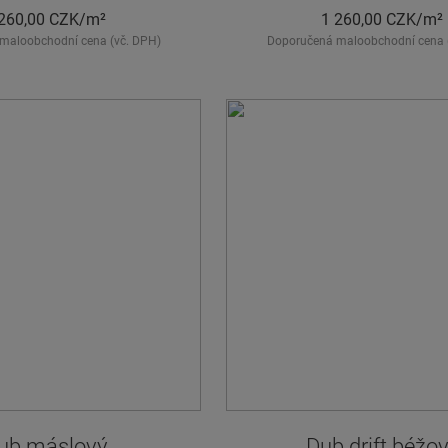
260,00
CZK/m²
1 260,00
CZK/m²
maloobchodní cena (vč. DPH)
Doporučená maloobchodní cena 
ub máslový
Dub drift béžo