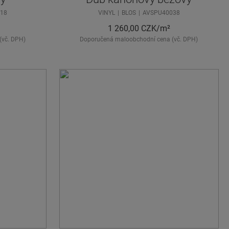
18
VINYL
BLOS
AVSPU40038
1 260,00
CZK/m²
(vč. DPH)
Doporučená maloobchodní cena (vč. DPH)