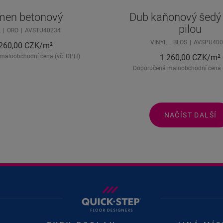
en betonový
Dub kaňonový šedý 
pilou
L
ORO
AVSTU40234
VINYL
BLOS
AVSPU400
260,00
CZK/m²
maloobchodní cena (vč. DPH)
1 260,00
CZK/m²
Doporučená maloobchodní cena 
NAČÍST DALŠÍ