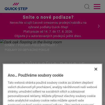
Open sear
Ope
Sníte o nové podlaze?
Nenechte si ujít časově omezenou prodejní nabídku na
vybrané podlahy Quick-Step!
Platí pouze od 14. 7. do 17. 8. 2026.
Objevte ji u autorizovaných prodejců ještě dnes.
DOMOV
PODLAHY PODLE MÍSTNOSTÍ
PODLAHY DO OBÝVACÍHO POKOJE
OBÝVACÍHO POKOJE
PODLAHU
Ano… Používáme soubory cookie
Tato webová stránka používá soubory cookie za účelem zlepšení
vašich zkušeností při procházení, analýzy návštěvnosti naší webové
stránky, umožnění sdílení na sociálních sítích a zobrazovat
personalizované reklamy. Můžete přijmout všechny soubory cookie
nebo analytické soubory cookie nebo můžete upravit vaše
nastavení souborů cookie pomocí odkazu
„Chci změnit nastavení