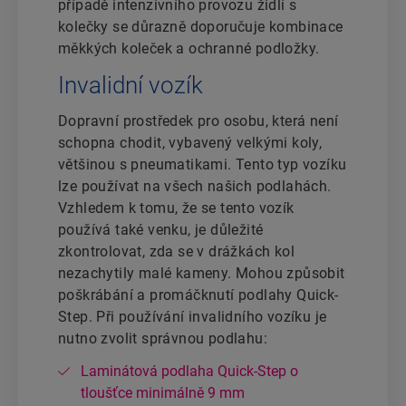
případě intenzivního provozu židlí s
kolečky se důrazně doporučuje kombinace
měkkých koleček a ochranné podložky.
Invalidní vozík
Dopravní prostředek pro osobu, která není
schopna chodit, vybavený velkými koly,
většinou s pneumatikami. Tento typ vozíku
lze používat na všech našich podlahách.
Vzhledem k tomu, že se tento vozík
používá také venku, je důležité
zkontrolovat, zda se v drážkách kol
nezachytily malé kameny. Mohou způsobit
poškrábání a promáčknutí podlahy Quick-
Step. Při používání invalidního vozíku je
nutno zvolit správnou podlahu:
Laminátová podlaha Quick-Step o
tloušťce minimálně 9 mm