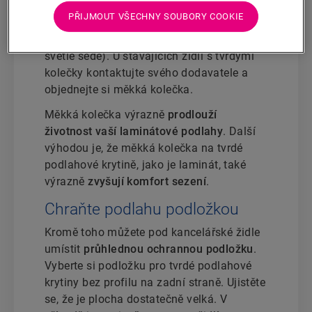
objednat s měkkými nebo tvrdými kolečky.
PŘIJMOUT VŠECHNY SOUBORY COOKIE
Měkká kolečka mají obvykle vnější vrstvu z
jiného materiálu a jiné barvy (obvykle
světle šedé). U stávajících židlí s tvrdými
kolečky kontaktujte svého dodavatele a
objednejte si měkká kolečka.
Měkká kolečka výrazně
prodlouží
životnost vaší laminátové podlahy
. Další
výhodou je, že měkká kolečka na tvrdé
podlahové krytině, jako je laminát, také
výrazně
zvyšují komfort sezení
.
Chraňte podlahu podložkou
Kromě toho můžete pod kancelářské židle
umístit
průhlednou ochrannou podložku
.
Vyberte si podložku pro tvrdé podlahové
krytiny bez profilu na zadní straně. Ujistěte
se, že je plocha dostatečně velká. V