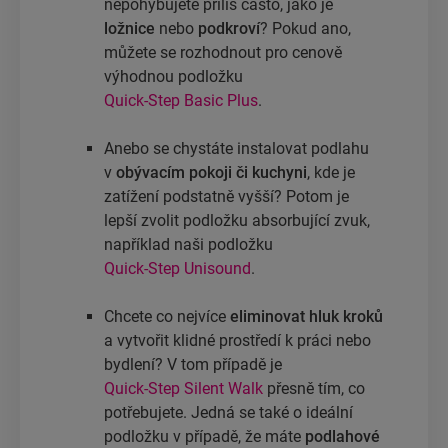
nepohybujete příliš často, jako je
ložnice
nebo
podkroví
? Pokud ano,
můžete se rozhodnout pro cenově
výhodnou podložku
Quick-Step Basic Plus
.
Anebo se chystáte instalovat podlahu
v
obývacím pokoji či kuchyni
, kde je
zatížení podstatně vyšší? Potom je
lepší zvolit podložku absorbující zvuk,
například naši podložku
Quick-Step Unisound
.
Chcete co nejvíce
eliminovat hluk kroků
a vytvořit klidné prostředí k práci nebo
bydlení? V tom případě je
Quick-Step Silent Walk
přesně tím, co
potřebujete. Jedná se také o ideální
podložku v případě, že máte
podlahové