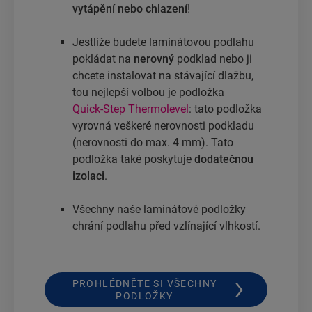
vytápění nebo chlazení
!
Jestliže budete laminátovou podlahu
pokládat na
nerovný
podklad nebo ji
chcete instalovat na stávající dlažbu,
tou nejlepší volbou je podložka
Quick-Step Thermolevel
: tato podložka
vyrovná veškeré nerovnosti podkladu
(nerovnosti do max. 4 mm). Tato
podložka také poskytuje
dodatečnou
izolaci
.
Všechny naše laminátové podložky
chrání podlahu před vzlínající vlhkostí.
PROHLÉDNĚTE SI VŠECHNY
PODLOŽKY