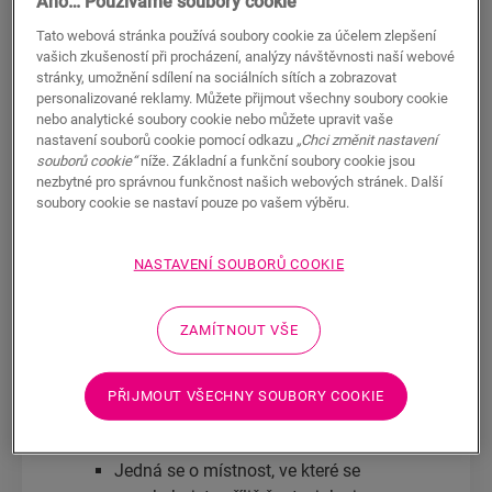
Ano… Používáme soubory cookie
podlahu?
Tato webová stránka používá soubory cookie za účelem zlepšení
vašich zkušeností při procházení, analýzy návštěvnosti naší webové
stránky, umožnění sdílení na sociálních sítích a zobrazovat
Každý domácí kutil to dobře zná: s chutí
personalizované reklamy. Můžete přijmout všechny soubory cookie
do toho, a půl je hotovo! Nejinak je tomu
nebo analytické soubory cookie nebo můžete upravit vaše
i při instalaci nové
laminátová podlaha
.
nastavení souborů cookie pomocí odkazu
„Chci změnit nastavení
souborů cookie“
níže. Základní a funkční soubory cookie jsou
Pokud totiž plánujete položit novou
nezbytné pro správnou funkčnost našich webových stránek. Další
laminátovou podlahu, existuje jeden krok,
soubory cookie se nastaví pouze po vašem výběru.
který je pro úspěch rozhodující více než
kterýkoli jiný. A jak tedy správně začít?
NASTAVENÍ SOUBORŮ COOKIE
Výběrem správné podložky
. Rádi vám to
vysvětlíme.
ZAMÍTNOUT VŠE
Jaký typ podložky zvolit?
Pro každou místnost či situaci existuje
PŘIJMOUT VŠECHNY SOUBORY COOKIE
vhodný typ podložky. Zamyslete se chvilku
nad tím, co přesně potřebujete.
Jedná se o místnost, ve které se