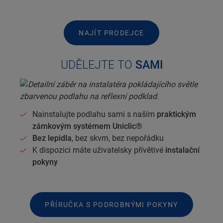
NAJÍT PRODEJCE
UDĚLEJTE TO
SAMI
Nainstalujte podlahu sami s naším
praktickým
zámkovým systémem Uniclic®
Bez lepidla
, bez skvrn, bez nepořádku
K dispozici máte uživatelsky přívětivé
instalační
pokyny
PŘÍRUČKA S PODROBNÝMI POKYNY