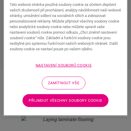
Instalace laminátové nebo vinylové
Tato webová stránka používá soubory cookie za účelem zlepšení
vašich zkušeností při procházení, analýzy návštěvnosti naší webové
podlahy
stránky, umožnění sdílení na sociálních sítích a zobrazovat
personalizované reklamy. Můžete přijmout všechny soubory cookie
nebo analytické soubory cookie nebo můžete upravit vaše
Jakmile najdete svou vysněnou podlahu, budete ji určitě
nastavení souborů cookie pomocí odkazu
„Chci změnit nastavení
chtít nainstalovat co nejrychleji a nejsnadněji. Nechte
souborů cookie“
níže. Základní a funkční soubory cookie jsou
instalaci na
zkušeném odborníkovi, nebo si udělejte
nezbytné pro správnou funkčnost našich webových stránek. Další
soubory cookie se nastaví pouze po vašem výběru.
všechno sami
– je to jen na vás.
NASTAVENÍ SOUBORŮ COOKIE
ZAMÍTNOUT VŠE
JAK INSTALOVAT
PODLAHU QUICK-STEP?
PŘIJMOUT VŠECHNY SOUBORY COOKIE