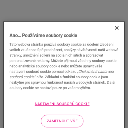
Ano… Používáme soubory cookie
Tato webová stránka používá soubory cookie za účelem zlepšení
vašich zkušeností při procházení, analýzy návštěvnosti naší webové
stránky, umožnění sdílení na sociálních sítích a zobrazovat
personalizované reklamy. Můžete přijmout všechny soubory cookie
nebo analytické soubory cookie nebo můžete upravit vaše
nastavení souborů cookie pomocí odkazu
„Chci změnit nastavení
souborů cookie“
níže. Základní a funkční soubory cookie jsou
Vneste do interiéru léto se slunečními
nezbytné pro správnou funkčnost našich webových stránek. Další
odstíny a podlahami Quick-Step
soubory cookie se nastaví pouze po vašem výběru.
Přineste léto do vašeho domova se slunečnými odstíny
a podlahami Quick-Step. Objevte, jak žluté a broskvové
NASTAVENÍ SOUBORŮ COOKIE
akcenty mohou rozzářit váš interiér.
Zobrazit více
ZAMÍTNOUT VŠE