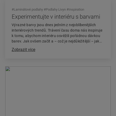
#
Laminátové podlahy
#
Podlahy Livyn
#
Inspiration
Experimentujte v interiéru s barvami
Výrazné barvy jsou dnes jedním z nejoblíbenějších
interiérových trendů. Trávení času doma nás inspiruje
k tomu, abychom interiéru osvěžili pořádnou dávkou
barev. Jak ovšem začít a – což je nejdůležitější – jak
daleko chcete zajít? Přečtěte si naše tipy, jak můžete
Zobrazit více
osvěžit interiér více barvami.