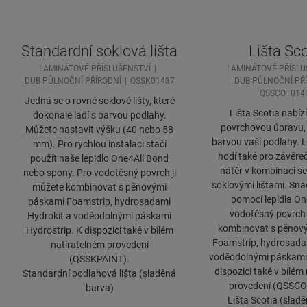
Standardní soklová lišta
Lišta Sco
LAMINÁTOVÉ PŘÍSLUŠENSTVÍ
LAMINÁTOVÉ PŘÍSLU
DUB PŮLNOČNÍ PŘÍRODNÍ
QSSK01487
DUB PŮLNOČNÍ PŘ
QSSCOT014
Jedná se o rovné soklové lišty, které
Lišta Scotia nabízí
dokonale ladí s barvou podlahy.
povrchovou úpravu, k
Můžete nastavit výšku (40 nebo 58
barvou vaší podlahy. L
mm). Pro rychlou instalaci stačí
hodí také pro závěr
použít naše lepidlo One4All Bond
nátěr v kombinaci se
nebo spony. Pro vodotěsný povrch ji
soklovými lištami. Sna
můžete kombinovat s pěnovými
pomocí lepidla On
páskami Foamstrip, hydrosadami
vodotěsný povrch 
Hydrokit a voděodolnými páskami
kombinovat s pěnov
Hydrostrip. K dispozici také v bílém
Foamstrip, hydrosada
natíratelném provedení
voděodolnými páskami 
(QSSKPAINT).
dispozici také v bílém
Standardní podlahová lišta (sladěná
provedení (QSSCO
barva)
Lišta Scotia (slad