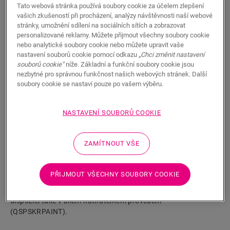
Tato webová stránka používá soubory cookie za účelem zlepšení
vašich zkušeností při procházení, analýzy návštěvnosti naší webové
stránky, umožnění sdílení na sociálních sítích a zobrazovat
personalizované reklamy. Můžete přijmout všechny soubory cookie
nebo analytické soubory cookie nebo můžete upravit vaše
nastavení souborů cookie pomocí odkazu
„Chci změnit nastavení
HLEDAT
souborů cookie“
níže. Základní a funkční soubory cookie jsou
nezbytné pro správnou funkčnost našich webových stránek. Další
soubory cookie se nastaví pouze po vašem výběru.
Vlastnosti výrobku
NASTAVENÍ SOUBORŮ COOKIE
Jedná se o vysokou, rovnou soklovou lištu, která dokonale ladí
s barvou podlahy. Má praktické drážky v zadní části pro
uložení kabelů. Soklové lišty se snadno instalují s použitím
ZAMÍTNOUT VŠE
našeho lepidla One4All Glue nebo kolejnice. K připojení více
podlahových lišt použijte hmoždinky NEPLUG (nejsou
součástí dodávky), a to i v rozích. Pro vodotěsný povrch ji
PŘIJMOUT VŠECHNY SOUBORY COOKIE
můžete kombinovat s pěnovými páskami Foamstrip,
hydrosadami Hydrokit a voděodolnými páskami Hydrostrip. K
dispozici také v bílém natíratelném provedení
(QSPSKRPAINT).