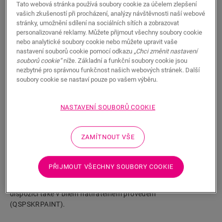
Tato webová stránka používá soubory cookie za účelem zlepšení
vašich zkušeností při procházení, analýzy návštěvnosti naší webové
stránky, umožnění sdílení na sociálních sítích a zobrazovat
personalizované reklamy. Můžete přijmout všechny soubory cookie
nebo analytické soubory cookie nebo můžete upravit vaše
nastavení souborů cookie pomocí odkazu
„Chci změnit nastavení
souborů cookie“
níže. Základní a funkční soubory cookie jsou
HLEDAT
nezbytné pro správnou funkčnost našich webových stránek. Další
soubory cookie se nastaví pouze po vašem výběru.
Vlastnosti výrobku
NASTAVENÍ SOUBORŮ COOKIE
Jedná se o vysokou, rovnou soklovou lištu, která dokonale ladí
s barvou podlahy. Má praktické drážky v zadní části pro
uložení kabelů. Soklové lišty se snadno instalují s použitím
ZAMÍTNOUT VŠE
našeho lepidla One4All Glue nebo kolejnice. K připojení více
podlahových lišt použijte hmoždinky NEPLUG (nejsou
součástí dodávky), a to i v rozích. Pro vodotěsný povrch ji
PŘIJMOUT VŠECHNY SOUBORY COOKIE
můžete kombinovat s pěnovými páskami Foamstrip,
hydrosadami Hydrokit a voděodolnými páskami Hydrostrip. K
dispozici také v bílém natíratelném provedení
(QSPSKRPAINT).