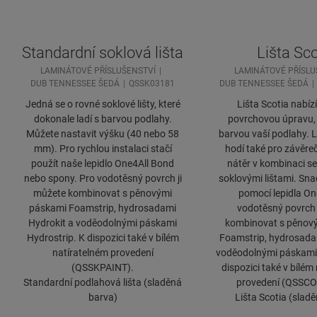
Standardní soklová lišta
Lišta Sco
LAMINÁTOVÉ PŘÍSLUŠENSTVÍ
LAMINÁTOVÉ PŘÍSLU
DUB TENNESSEE ŠEDÁ
QSSK03181
DUB TENNESSEE ŠEDÁ
Jedná se o rovné soklové lišty, které
Lišta Scotia nabízí
dokonale ladí s barvou podlahy.
povrchovou úpravu, k
Můžete nastavit výšku (40 nebo 58
barvou vaší podlahy. L
mm). Pro rychlou instalaci stačí
hodí také pro závěr
použít naše lepidlo One4All Bond
nátěr v kombinaci se
nebo spony. Pro vodotěsný povrch ji
soklovými lištami. Sna
můžete kombinovat s pěnovými
pomocí lepidla On
páskami Foamstrip, hydrosadami
vodotěsný povrch 
Hydrokit a voděodolnými páskami
kombinovat s pěnov
Hydrostrip. K dispozici také v bílém
Foamstrip, hydrosada
natíratelném provedení
voděodolnými páskami 
(QSSKPAINT).
dispozici také v bílém
Standardní podlahová lišta (sladěná
provedení (QSSCO
barva)
Lišta Scotia (slad