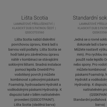
Lišta Scotia
Standardní sokl
LAMINÁTOVÉ PŘÍSLUŠENSTVÍ
LAMINÁTOVÉ PŘÍSLU
KLASICKÝ DUB S PATINOU ŠEDÝ
KLASICKÝ DUB S PAT
QSSCOT03560
QSSK0356
Lišta Scotia nabízí diskrétní
Jedná se o rovné soklov
povrchovou úpravu, která ladí s
dokonale ladí s barv
barvou vaší podlahy. Lišta Scotia se
Můžete nastavit výšk
hodí také pro závěrečnou úpravu
mm). Pro rychlou ins
nátěr v kombinaci se stávajícími
použít naše lepidlo 
soklovými lištami. Snadná instalace
nebo spony. Pro vodotě
pomocí lepidla One4All Pro
můžete kombinovat 
vodotěsný povrch ji můžete
páskami Foamstrip, 
kombinovat s pěnovými páskami
Hydrokit a voděodol
Foamstrip, hydrosadami Hydrokit a
Hydrostrip. K dispozic
voděodolnými páskami Hydrostrip. K
natíratelném pr
dispozici také v bílém natíratelném
(QSSKPAIN
provedení (QSSCOTPAINT).
Standardní podlahová l
Lišta Scotia (sladěná barva)
barva)