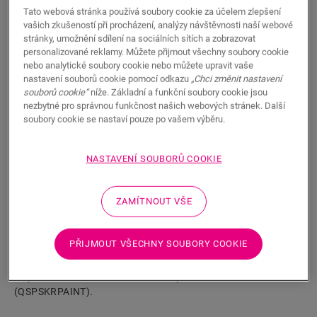
Tato webová stránka používá soubory cookie za účelem zlepšení
vašich zkušeností při procházení, analýzy návštěvnosti naší webové
stránky, umožnění sdílení na sociálních sítích a zobrazovat
personalizované reklamy. Můžete přijmout všechny soubory cookie
nebo analytické soubory cookie nebo můžete upravit vaše
nastavení souborů cookie pomocí odkazu
„Chci změnit nastavení
HLEDAT
souborů cookie“
níže. Základní a funkční soubory cookie jsou
nezbytné pro správnou funkčnost našich webových stránek. Další
soubory cookie se nastaví pouze po vašem výběru.
Vlastnosti výrobku
Jedná se o vysokou, rovnou soklovou lištu, která dokonale ladí
NASTAVENÍ SOUBORŮ COOKIE
s barvou podlahy. Má praktické drážky v zadní části pro
uložení kabelů. Soklové lišty se snadno instalují s použitím
ZAMÍTNOUT VŠE
našeho lepidla One4All Glue nebo kolejnice. K připojení více
podlahových lišt použijte hmoždinky NEPLUG (nejsou
součástí dodávky), a to i v rozích. Pro vodotěsný povrch ji
PŘIJMOUT VŠECHNY SOUBORY COOKIE
můžete kombinovat s pěnovými páskami Foamstrip,
hydrosadami Hydrokit a voděodolnými páskami Hydrostrip. K
dispozici také v bílém natíratelném provedení
(QSPSKRPAINT).