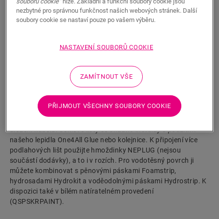
souborů cookie“
níže. Základní a funkční soubory cookie jsou
nezbytné pro správnou funkčnost našich webových stránek. Další
soubory cookie se nastaví pouze po vašem výběru.
NASTAVENÍ SOUBORŮ COOKIE
HLEDAT
ZAMÍTNOUT VŠE
Vlastnosti výrobku
PŘIJMOUT VŠECHNY SOUBORY COOKIE
Jedná se o vysokou, rovnou soklovou lištu, která dokonale ladí
s barvou podlahy. Má praktické drážky v zadní části pro
uložení kabelů. Soklové lišty se snadno instalují s použitím
našeho lepidla One4All Glue nebo kolejnice. K připojení více
podlahových lišt použijte hmoždinky NEPLUG (nejsou
součástí dodávky), a to i v rozích. Pro vodotěsný povrch ji
můžete kombinovat s pěnovými páskami Foamstrip,
hydrosadami Hydrokit a voděodolnými páskami Hydrostrip. K
dispozici také v bílém natíratelném provedení
(QSPSKRPAINT).