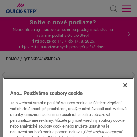
Open sear
Ope
Sníte o nové podlaze?
Nenechte si ujít časově omezenou prodejní nabídku na
vybrané podlahy Quick-Step!
Platí pouze od 14. 7. do 17. 8. 2026.
Objevte ji u autorizovaných prodejců ještě dnes.
DOMOV
QSPSKR04145MD240
Zadejte svou polohu
QSPSKR04145MD240
Ano… Používáme soubory cookie
LAMINÁTOVÉ PŘÍSLUŠENSTVÍ
DŘEVĚNÁ SOKLOVÁ LIŠTA
Tato webová stránka používá soubory cookie za účelem zlepšení
QSPSKR04145
vašich zkušeností při procházení, analýzy návštěvnosti naší webové
stránky, umožnění sdílení na sociálních sítích a zobrazovat
Beautiful finish
personalizované reklamy. Můžete přijmout všechny soubory cookie
For your laminate floor
nebo analytické soubory cookie nebo můžete upravit vaše
Colourmatched with your floor
nastavení souborů cookie pomocí odkazu
„Chci změnit nastavení
Scratch-resistant top layer