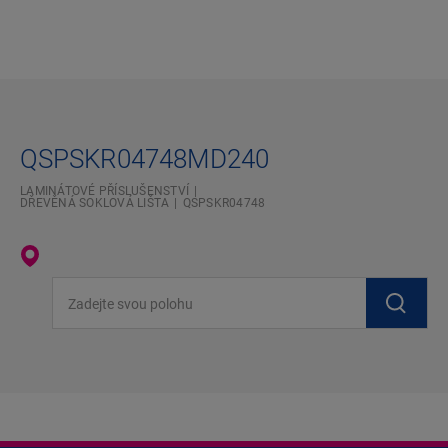
QSPSKR04748MD240
LAMINÁTOVÉ PŘÍSLUŠENSTVÍ
DŘEVĚNÁ SOKLOVÁ LIŠTA
QSPSKR04748
Zadejte svou polohu