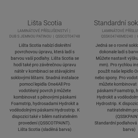
Lišta Scotia
Standardní sokl
LAMINÁTOVÉ PŘÍSLUŠENSTVÍ
LAMINÁTOVÉ PŘÍSLU
DUB S JEMNOU PATINOU
QSSCOT04748
QSSK04748MD240
Lišta Scotia nabízí diskrétní
Jedná se o rovné soklov
povrchovou úpravu, která ladí s
dokonale ladí s barv
barvou vaší podlahy. Lišta Scotia se
Můžete nastavit výšk
hodí také pro závěrečnou úpravu
mm). Pro rychlou ins
nátěr v kombinaci se stávajícími
použít naše lepidlo 
soklovými lištami. Snadná instalace
nebo spony. Pro vodotě
pomocí lepidla One4All Pro
můžete kombinovat 
vodotěsný povrch ji můžete
páskami Foamstrip, 
kombinovat s pěnovými páskami
Hydrokit a voděodol
Foamstrip, hydrosadami Hydrokit a
Hydrostrip. K dispozic
voděodolnými páskami Hydrostrip. K
natíratelném pr
dispozici také v bílém natíratelném
(QSSKPAIN
provedení (QSSCOTPAINT).
Standardní podlahová l
Lišta Scotia (sladěná barva)
barva)