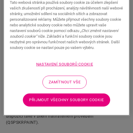
Tato webová stránka používá soubory cookie za účelem zlepšení
vašich zkušeností při procházení, analýzy návštěvnosti naší webové
stránky, umožnění sdílení na sociálních sítích a zobrazovat
personalizované reklamy. Můžete přijmout všechny soubory cookie
nebo analytické soubory cookie nebo můžete upravit vaše
nastavení souborů cookie pomocí odkazu
„Chci změnit nastavení
souborů cookie“
níže. Základní a funkční soubory cookie jsou
HLEDAT
nezbytné pro správnou funkčnost našich webových stránek. Další
soubory cookie se nastaví pouze po vašem výběru.
Vlastnosti výrobku
NASTAVENÍ SOUBORŮ COOKIE
Jedná se o vysokou, rovnou soklovou lištu, která dokonale ladí
s barvou podlahy. Má praktické drážky v zadní části pro
uložení kabelů. Soklové lišty se snadno instalují s použitím
ZAMÍTNOUT VŠE
našeho lepidla One4All Glue nebo kolejnice. K připojení více
podlahových lišt použijte hmoždinky NEPLUG (nejsou
součástí dodávky), a to i v rozích. Pro vodotěsný povrch ji
PŘIJMOUT VŠECHNY SOUBORY COOKIE
můžete kombinovat s pěnovými páskami Foamstrip,
hydrosadami Hydrokit a voděodolnými páskami Hydrostrip. K
dispozici také v bílém natíratelném provedení
(QSPSKRPAINT).