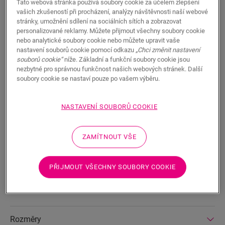
Tato webová stránka používá soubory cookie za účelem zlepšení
vašich zkušeností při procházení, analýzy návštěvnosti naší webové
stránky, umožnění sdílení na sociálních sítích a zobrazovat
personalizované reklamy. Můžete přijmout všechny soubory cookie
nebo analytické soubory cookie nebo můžete upravit vaše
nastavení souborů cookie pomocí odkazu
„Chci změnit nastavení
HLEDAT
souborů cookie“
níže. Základní a funkční soubory cookie jsou
nezbytné pro správnou funkčnost našich webových stránek. Další
soubory cookie se nastaví pouze po vašem výběru.
Vlastnosti výrobku
NASTAVENÍ SOUBORŮ COOKIE
Lišta Scotia nabízí diskrétní povrchovou úpravu, která ladí s
barvou vaší podlahy. Lišta Scotia se hodí také pro závěrečnou
úpravu nátěr v kombinaci se stávajícími soklovými lištami.
ZAMÍTNOUT VŠE
Snadná instalace pomocí lepidla One4All Pro vodotěsný
povrch ji můžete kombinovat s pěnovými páskami Foamstrip,
hydrosadami Hydrokit a voděodolnými páskami Hydrostrip. K
PŘIJMOUT VŠECHNY SOUBORY COOKIE
dispozici také v bílém natíratelném provedení
(QSSCOTPAINT).
Rozměry