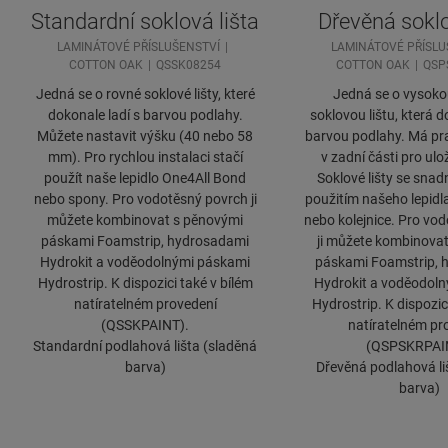
Standardní soklová lišta
Dřevěná soklo
LAMINÁTOVÉ PŘÍSLUŠENSTVÍ
LAMINÁTOVÉ PŘÍSLU
COTTON OAK
QSSK08254
COTTON OAK
QSP
Jedná se o rovné soklové lišty, které
Jedná se o vysoko
dokonale ladí s barvou podlahy.
soklovou lištu, která d
Můžete nastavit výšku (40 nebo 58
barvou podlahy. Má pr
mm). Pro rychlou instalaci stačí
v zadní části pro ulo
použít naše lepidlo One4All Bond
Soklové lišty se snadn
nebo spony. Pro vodotěsný povrch ji
použitím našeho lepidl
můžete kombinovat s pěnovými
nebo kolejnice. Pro vo
páskami Foamstrip, hydrosadami
ji můžete kombinova
Hydrokit a voděodolnými páskami
páskami Foamstrip, 
Hydrostrip. K dispozici také v bílém
Hydrokit a voděodol
natíratelném provedení
Hydrostrip. K dispozic
(QSSKPAINT).
natíratelném pr
Standardní podlahová lišta (sladěná
(QSPSKRPAI
barva)
Dřevěná podlahová li
barva)