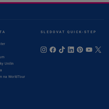
TA
SLEDOVAT QUICK-STEP
ter
rum
y Unilin
ta
ým na WorldTour