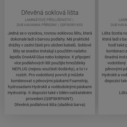
Dřevěná soklová lišta
LAMINÁTOVÉ PŘÍSLUŠENSTVÍ
LAMI
DUB HAVANNA PŘÍRODNÍ
QSPSKR01655
DUB HAVA
Jedná se o vysokou, rovnou soklovou lištu, která
Lišta Scotia n
dokonale ladí s barvou podlahy. Má praktické
která ladí s b
drážky v zadní části pro uložení kabelů. Soklové
hodí také 
lišty se snadno instalují s použitím našeho
kombinaci s
lepidla One4All Glue nebo kolejnice. K připojení
Snadná insta
více podlahových lišt použijte hmoždinky
vodotěsný 
NEPLUG (nejsou součástí dodávky), a to i v
pěnovými pá
rozích. Pro vodotěsný povrch ji můžete
Hydrokit a vo
kombinovat s pěnovými páskami Foamstrip,
dispozici ta
hydrosadami Hydrokit a voděodolnými páskami
Hydrostrip. K dispozici také v bílém natíratelném
Lišt
provedení (QSPSKRPAINT).
Dřevěná podlahová lišta (sladěná barva)