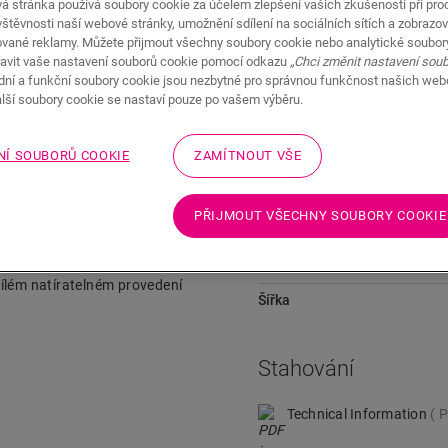
á stránka používá soubory cookie za účelem zlepšení vašich zkušeností při pro
štěvnosti naší webové stránky, umožnění sdílení na sociálních sítích a zobrazov
ované reklamy. Můžete přijmout všechny soubory cookie nebo analytické soubor
avit vaše nastavení souborů cookie pomocí odkazu
„Chci změnit nastavení sou
Stahování
Rychlý přechod na
adní a funkční soubory cookie jsou nezbytné pro správnou funkčnost našich we
alší soubory cookie se nastaví pouze po vašem výběru.
NÍ SOUBORŮ COOKIE
ZAMÍTNOUT VŠE
Rozměry
PŘIJMOUT VŠECHNY SOUBORY COOKIE
ahy. Můžete nastavit výšku
Výška
 One4All Bond nebo spony. Pro
mstrip, hydrosadami
Délka
bílém natíratelném provedení
Šířka
Stahování
Technical Information
P