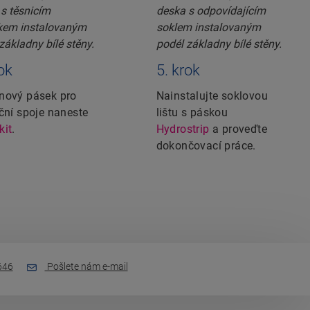
rok
5. krok
nový pásek pro
Nainstalujte soklovou
ační spoje naneste
lištu s páskou
kit
.
Hydrostrip
a proveďte
dokončovací práce.
646
Pošlete nám e-mail