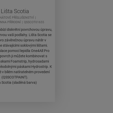
Lišta Scotia
NÁTOVÉ PŘÍSLUŠENSTVÍ
NNA PŘÍRODNÍ
QSSCOT01655
abízí diskrétní povrchovou úpravu,
arvou vaší podlahy. Lišta Scotia se
pro závěrečnou úpravu nátěr v
e stávajícími soklovými lištami.
lace pomocí lepidla One4All Pro
povrch ji můžete kombinovat s
skami Foamstrip, hydrosadami
děodolnými páskami Hydrostrip. K
ké v bílém natíratelném provedení
(QSSCOTPAINT).
a Scotia (sladěná barva)