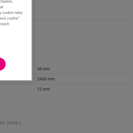
cházení,
at
y cookie nebo
borů cookie“
bových
58 mm
2400 mm
12 mm
DF, 303kb