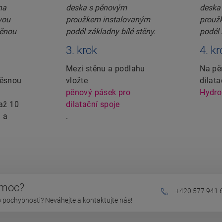
3. krok
4. k
Mezi stěnu a podlahu
Na pě
těsnou
vložte
dilat
pěnový pásek pro
Hydro
 až 10
dilatační spoje
 a
.
omoc?
+420 577 941 
 pochybnosti? Neváhejte a kontaktujte nás!