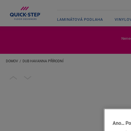
LAMINÁTOVÁ PODLAHA
VINYLO
Nenec
DOMOV
DUB HAVANNA PŘÍRODNÍ
Zadejte svou polohu
Open image in lightbox
Ano… Po