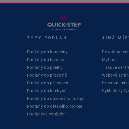
TYPY PODLAH
JINÁ MÍS
Podlahy do koupelny
Download cen
Podlahy do ložnice
MyUnilin
Podlahy do jídelny
Tiskové cent
Podlahy do předsíně
Webové stránk
Podlahy do pracoven
Pracovní mís
Podlahy do kuchyně
Cyklistický t
Podlahy do obývacího pokoje
Podlahy do dětského pokoje
Podlahové vytápění