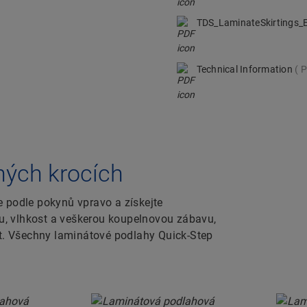
TDS_LaminateSkirtings
Technical Information
P
ných krocích
e podle pokynů vpravo a získejte
odu, vlhkost a veškerou koupelnovou zábavu,
it. Všechny laminátové podlahy Quick-Step