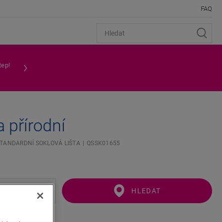
FAQ
tep!
 přírodní
TANDARDNÍ SOKLOVÁ LIŠTA
QSSK01655
HLEDAT