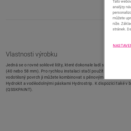
Tato webov
analýzy náv
personaliz
můžete upr
níže. Zákl
stránek. D
NASTAVE
Vlastnosti výrobku
Jedná se o rovné soklové lišty, které dokonale ladí s barvou podl
(40 nebo 58 mm). Pro rychlou instalaci stačí použít naše lepidlo
vodotěsný povrch ji můžete kombinovat s pěnovými páskami Foa
Hydrokit a voděodolnými páskami Hydrostrip. K dispozici také v 
(QSSKPAINT).