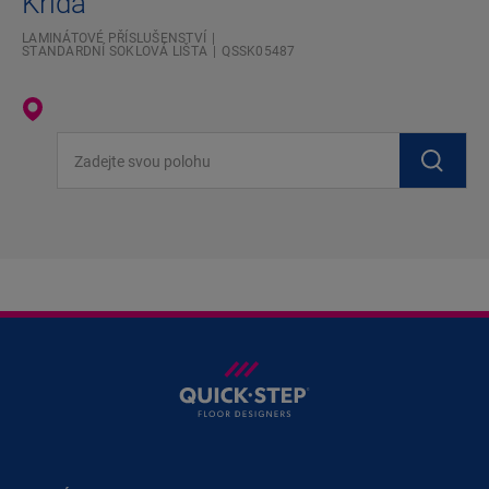
Křída
LAMINÁTOVÉ PŘÍSLUŠENSTVÍ
STANDARDNÍ SOKLOVÁ LIŠTA
QSSK05487
Zadejte svou polohu