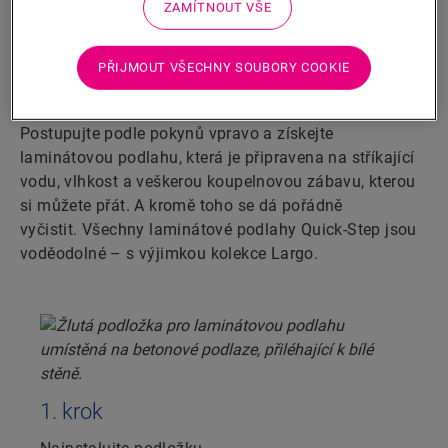
ZAMÍTNOUT VŠE
Voděodolný povrch v 5 snadných
krocích
PŘIJMOUT VŠECHNY SOUBORY COOKIE
Instalace voděodolné podlahy je velmi snadná.
Postupujte podle pokynů vpravo a získejte
laminátovou podlahu, která je připravena na stříkající
vodu, vlhkost a veškerou koupelnovou zábavu, kterou
si můžete přát. A kromě toho se dá pořádně
vyčistit. Všechny laminátové podlahy Quick-Step jsou
voděodolné – s výjimkou kolekce Largo.
1. krok