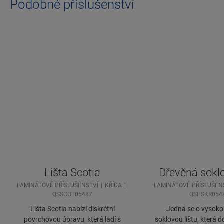
Podobné příslušenství
Lišta Scotia
Dřevěná soklo
LAMINÁTOVÉ PŘÍSLUŠENSTVÍ
KŘÍDA
LAMINÁTOVÉ PŘÍSLUŠEN
QSSCOT05487
QSPSKR054
Lišta Scotia nabízí diskrétní
Jedná se o vysoko
povrchovou úpravu, která ladí s
soklovou lištu, která d