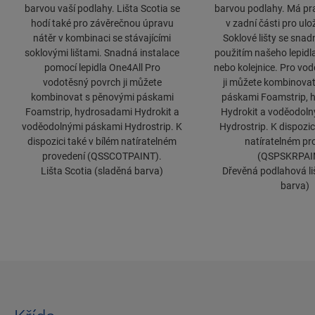
barvou vaší podlahy. Lišta Scotia se
barvou podlahy. Má pr
hodí také pro závěrečnou úpravu
v zadní části pro ulo
nátěr v kombinaci se stávajícími
Soklové lišty se snadn
soklovými lištami. Snadná instalace
použitím našeho lepidl
pomocí lepidla One4All Pro
nebo kolejnice. Pro vo
vodotěsný povrch ji můžete
ji můžete kombinova
kombinovat s pěnovými páskami
páskami Foamstrip, 
Foamstrip, hydrosadami Hydrokit a
Hydrokit a voděodol
voděodolnými páskami Hydrostrip. K
Hydrostrip. K dispozic
dispozici také v bílém natíratelném
natíratelném pr
provedení (QSSCOTPAINT).
(QSPSKRPAI
Lišta Scotia (sladěná barva)
Dřevěná podlahová li
barva)