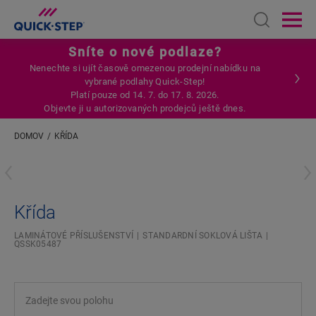
Open sear
Ope
Sníte o nové podlaze?
Nenechte si ujít časově omezenou prodejní nabídku na
vybrané podlahy Quick-Step!
Platí pouze od 14. 7. do 17. 8. 2026.
Objevte ji u autorizovaných prodejců ještě dnes.
DOMOV
KŘÍDA
Zadejte svou polohu
Křída
LAMINÁTOVÉ PŘÍSLUŠENSTVÍ
STANDARDNÍ SOKLOVÁ LIŠTA
QSSK05487