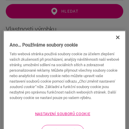
HLEDAT
Vlastnosti výrobku
Jedná se o rovné soklové lišty, které dokonale ladí s barvou
Ano… Používáme soubory cookie
podlahy. Můžete nastavit výšku (40 nebo 58 mm). Pro rychlou
instalaci stačí použít naše lepidlo One4All Bond nebo spony.
Tato webová stránka používá soubory cookie za účelem zlepšení
Pro vodotěsný povrch ji můžete kombinovat s pěnovými
vašich zkušeností při procházení, analýzy návštěvnosti naší webové
páskami Foamstrip, hydrosadami Hydrokit a voděodolnými
stránky, umožnění sdílení na sociálních sítích a zobrazovat
páskami Hydrostrip. K dispozici také v bílém natíratelném
personalizované reklamy. Můžete přijmout všechny soubory cookie
nebo analytické soubory cookie nebo můžete upravit vaše
provedení (QSSKPAINT).
nastavení souborů cookie pomocí odkazu
„Chci změnit nastavení
souborů cookie“
níže. Základní a funkční soubory cookie jsou
nezbytné pro správnou funkčnost našich webových stránek. Další
soubory cookie se nastaví pouze po vašem výběru.
Rozměry
Stahování
NASTAVENÍ SOUBORŮ COOKIE