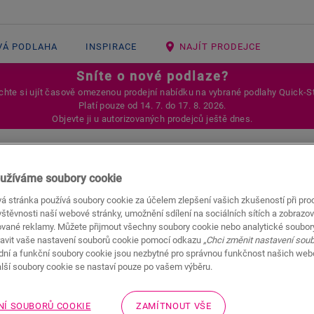
VÁ PODLAHA
INSPIRACE
NAJÍT PRODEJCE
Sníte o nové podlaze?
hte si ujít časově omezenou prodejní nabídku na vybrané podlahy Quick-S
Platí pouze od 14. 7. do 17. 8. 2026.
Objevte ji u autorizovaných prodejců ještě dnes.
Dub podzim
užíváme soubory cookie
á stránka používá soubory cookie za účelem zlepšení vašich zkušeností při pro
VINYLOVÉ PŘÍSLUŠENSTVÍ
STA
štěvnosti naší webové stránky, umožnění sdílení na sociálních sítích a zobrazov
ované reklamy. Můžete přijmout všechny soubory cookie nebo analytické soubor
Beautiful finish
avit vaše nastavení souborů cookie pomocí odkazu
„Chci změnit nastavení sou
Colourmatched with your 
adní a funkční soubory cookie jsou nezbytné pro správnou funkčnost našich we
alší soubory cookie se nastaví pouze po vašem výběru.
NÍ SOUBORŮ COOKIE
ZAMÍTNOUT VŠE