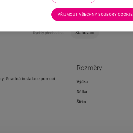
PŘIJMOUT VŠECHNY SOUBORY COOKIE
Stahování
Rychlý přechod na
Rozměry
lahy. Snadná instalace pomocí
Výška
Délka
Šířka