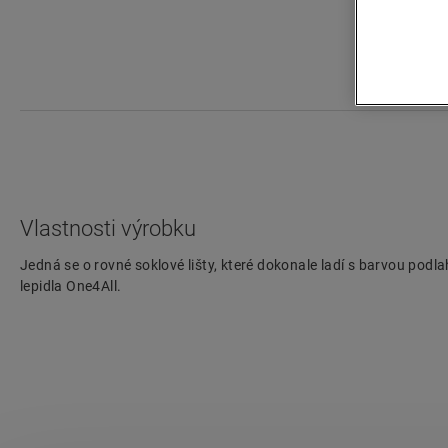
Vlastnosti výrobku
Jedná se o rovné soklové lišty, které dokonale ladí s barvou pod
lepidla One4All.