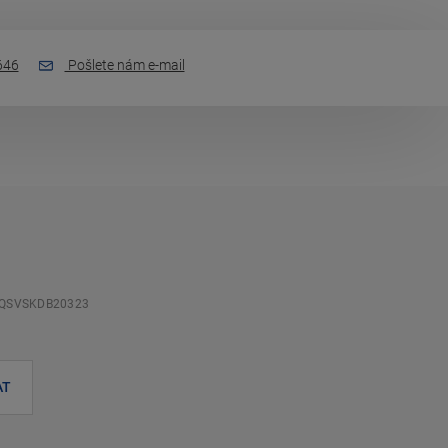
646
Pošlete nám e-mail
QSVSKDB20323
AT