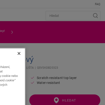
FAQ
tep!
ní medový
cházení,
NDARDNÍ SOKLOVÁ LIŠTA
QSVSKDB20323
at
y cookie nebo
Scratch-resistant top layer
borů cookie“
floor
Water-resistant
bových
HLEDAT