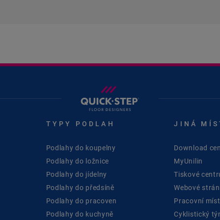
TYPY PODLAH
JINÁ MÍS
Podlahy do koupelny
Download cen
Podlahy do ložnice
MyUnilin
Podlahy do jídelny
Tiskové cent
Podlahy do předsíně
Webové stránk
Podlahy do pracoven
Pracovní mís
Podlahy do kuchyně
Cyklistický t