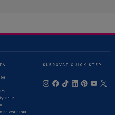
TA
SLEDOVAT QUICK-STEP
ter
rum
y Unilin
ta
ým na WorldTour