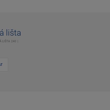
á lišta
Á LIŠTA 240
AT