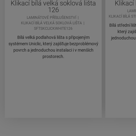
Klikací bílá velká soklová lišta
Klikací 
126
LAMI
KLIKACÍ BÍLÁ S
LAMINÁTOVÉ PŘÍSLUŠENSTVÍ
KLIKACÍ BÍLÁ VELKÁ SOKLOVÁ LIŠTA
Bílá střední l
SFTSKCLICKWHITE126
který zaj
Bílá velká podlahová lišta s připojeným
jednoduchou i
systémem Uniclic, který zajišťuje bezproblémový
povrch a jednoduchou instalaci i v menších
prostorech.