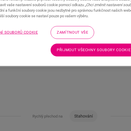
LAMINÁTOVÉ PŘÍSLUŠENSTVÍ
K
avit vaše nastavení souborů cookie pomocí odkazu
„Chci změnit nastavení sou
adní a funkční soubory cookie jsou nezbytné pro správnou funkčnost našich we
alší soubory cookie se nastaví pouze po vašem výběru.
NÍ SOUBORŮ COOKIE
ZAMÍTNOUT VŠE
PŘIJMOUT VŠECHNY SOUBORY COOKIE
Stahování
Rychlý přechod na