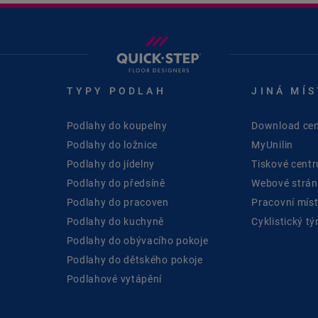
TYPY PODLAH
JINÁ MÍS
Podlahy do koupelny
Download cen
Podlahy do ložnice
MyUnilin
Podlahy do jídelny
Tiskové cent
Podlahy do předsíně
Webové stránk
Podlahy do pracoven
Pracovní mís
Podlahy do kuchyně
Cyklistický t
Podlahy do obývacího pokoje
Podlahy do dětského pokoje
Podlahové vytápění