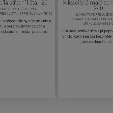
bílá střední lišta 126
Klikací bílá malá sok
240
NÁTOVÉ PŘÍSLUŠENSTVÍ
TŘEDNÍ LIŠTA
SFPSKCLICKWHITE126
LAMINÁTOVÉ PŘÍSLUŠENS
KLIKACÍ BÍLÁ MALÁ SOKLOVÁ
išta s připojeným systémem Uniclic,
SFSKCLICKWHITE24
išťuje bezproblémový povrch a
Bílá malá soklová lišta s připo
nstalaci i v menších prostorech.
Uniclic, který zajišťuje bezprobl
jednoduchou instalac