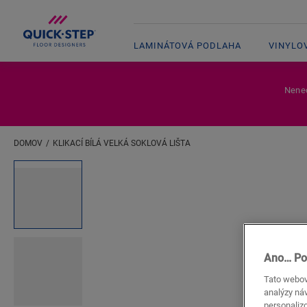
LAMINÁTOVÁ PODLAHA
VINYLO
Nenec
DOMOV
KLIKACÍ BÍLÁ VELKÁ SOKLOVÁ LIŠTA
Zadejte svou polohu
Open image in lightbox
Ano… Po
Tato webov
analýzy náv
personaliz