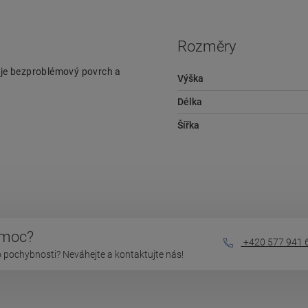
Rozměry
ťuje bezproblémový povrch a
Výška
Délka
Šířka
omoc?
+420 577 941 
 pochybnosti? Neváhejte a kontaktujte nás!