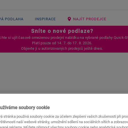
VÁ PODLAHA
INSPIRACE
NAJÍT PRODEJCE
Sníte o nové podlaze?
hte si ujít časově omezenou prodejní nabídku na vybrané podlahy Quick-S
Platí pouze od 14. 7. do 17. 8. 2026.
Objevte ji u autorizovaných prodejců ještě dnes.
Open image in lightbox
užíváme soubory cookie
Klikací bílá 
á stránka používá soubory cookie za účelem zlepšení vašich zkušeností při pro
štěvnosti naší webové stránky, umožnění sdílení na sociálních sítích a zobrazov
ované reklamy. Můžete přijmout všechny soubory cookie nebo analytické soubor