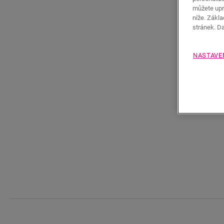
můžete upr
níže. Zákl
stránek. D
NASTAVE