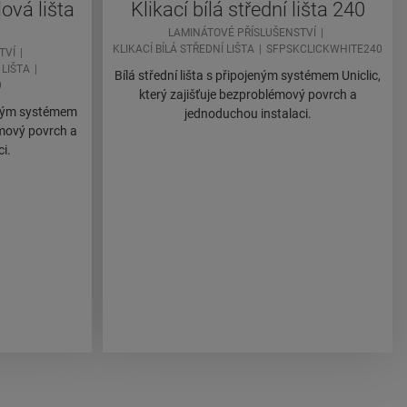
lová lišta
Klikací bílá střední lišta 240
LAMINÁTOVÉ PŘÍSLUŠENSTVÍ
KLIKACÍ BÍLÁ STŘEDNÍ LIŠTA
SFPSKCLICKWHITE240
TVÍ
 LIŠTA
Bílá střední lišta s připojeným systémem Uniclic,
0
který zajišťuje bezproblémový povrch a
jeným systémem
jednoduchou instalaci.
émový povrch a
i.