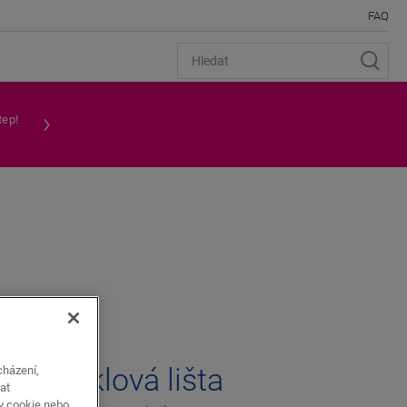
FAQ
tep!
velká soklová lišta
cházení,
at
y cookie nebo