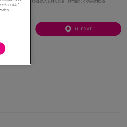
LIKACÍ BÍLÁ VELKÁ SOKLOVÁ LIŠTA 240
SFTSKCLICKWHITE240
borů cookie“
bových
HLEDAT