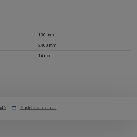
100 mm
2400 mm
14 mm
646
Pošlete nám e-mail