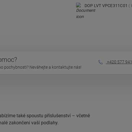
DOP LVT VPCE311C01
pomoc?
+420 577 941
bo pochybnosti? Neváhejte a kontaktujte nás!
abízíme také spoustu příslušenství – včetně
nalé zakončení vaší podlahy.