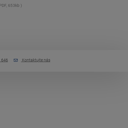
PDF, 653kb
 646
Kontaktujte nás