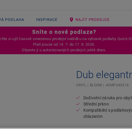
VÁ PODLAHA
INSPIRACE
NAJÍT PRODEJCE
Sníte o nové podlaze?
hte si ujít časově omezenou prodejní nabídku na vybrané podlahy Quick-S
Platí pouze od 14. 7. do 17. 8. 2026.
Objevte ji u autorizovaných prodejců ještě dnes.
Dub elegantn
Open image in lightbox
VINYL
BLOOM
AVMPU40316
Doživotní záruka pro oby
Střední prkno
Kompatibilní s podlahov
chlazením