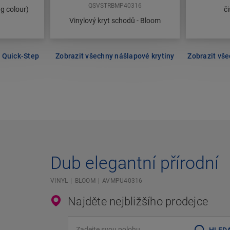
QSVSTRBMP40316
ng colour)
či
Vinylový kryt schodů - Bloom
y Quick-Step
Zobrazit všechny nášlapové krytiny
Zobrazit vše
Dub elegantní přírodní
VINYL
BLOOM
AVMPU40316
Najděte nejbližšího prodejce
Zadejte svou polohu
HLED