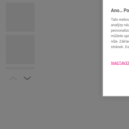
Ano… Po
Tato webov
analýzy náv
personaliz
můžete upr
níže. Zákl
stránek. D
NASTAVE