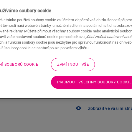
1 365,00
CZK/m²
Doporučená maloobchodní cena (
užíváme soubory cookie
á stránka používá soubory cookie za účelem zlepšení vašich zkušeností při pro
Najděte nejbližš
štěvnosti naší webové stránky, umožnění sdílení na sociálních sítích a zobrazov
ované reklamy. Můžete přijmout všechny soubory cookie nebo analytické soubor
Vybrali jste podlahu a ch
avit vaše nastavení souborů cookie pomocí odkazu
„Chci změnit nastavení sou
Quick-Step prodejce je v
adní a funkční soubory cookie jsou nezbytné pro správnou funkčnost našich we
alší soubory cookie se nastaví pouze po vašem výběru.
NÍ SOUBORŮ COOKIE
ZAMÍTNOUT VŠE
PŘIJMOUT VŠECHNY SOUBORY COOKIE
Nejste si jistí, zda
potřebám?
Zobrazit ve vaší místn