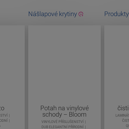
Nášlapové krytiny
Produkty
zo
Potah na vinylové
čist
schody – Bloom
STVÍ
LAMINÁ
ODNÍ
ČIS
VINYLOVÉ PŘÍSLUŠENSTVÍ
6
Q
DUB ELEGANTNÍ PŘÍRODNÍ