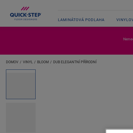
LAMINÁTOVÁ PODLAHA
VINYLO
Nenec
DOMOV
VINYL
BLOOM
DUB ELEGANTNÍ PŘÍRODNÍ
Zadejte svou polohu
Open image in lightbox