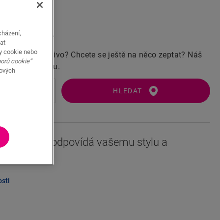
vč. DPH)
cházení,
ího prodejce
at
y cookie nebo
cete ji vidět naživo? Chcete se ještě na něco zeptat? Náš
borů cookie“
ám vždy nablízku.
bových
HLEDAT
 tato podlaha odpovídá vašemu stylu a
osti