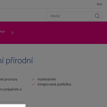
FAQ
tep!
í přírodní
Open image in lightbox
tné prostory
Voděodolné
Integrovaná podložka
ým vytápěním a