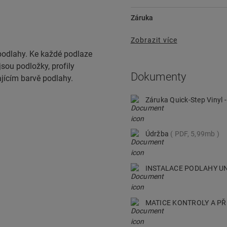
Záruka
Zobrazit více
podlahy. Ke každé podlaze
jsou podložky, profily
Dokumenty
ajícím barvě podlahy.
Záruka Quick-Step Vinyl 
Údržba
PDF, 5,99mb
INSTALACE PODLAHY UN
MATICE KONTROLY A P