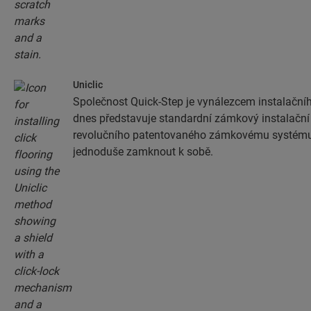
Uniclic
Společnost Quick-Step je vynálezcem instalačníh
dnes představuje standardní zámkový instalačn
revolučního patentovaného zámkovému systému
jednoduše zamknout k sobě.