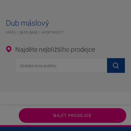
Dub máslový
VINYL
BLOS BASE
AVSPT40277
Najděte nejbližšího prodejce
Zadejte svou polohu
NAJÍT PRODEJCE