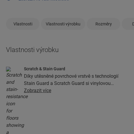
Vlastnosti
Vlastnosti výrobku
Rozměry
Vlastnosti výrobku
Scratch & Stain Guard
Díky utěsněné povrchové vrstvě s technologií
Stain Guard a Scratch Guard si vinylovou
podlahu budete moci užívat spoustu let. Tato
Zobrazit více
vrstva zajišťuje mimořádnou ochranu před
škrábanci, skvrnami, nečistotou a oděrkami.