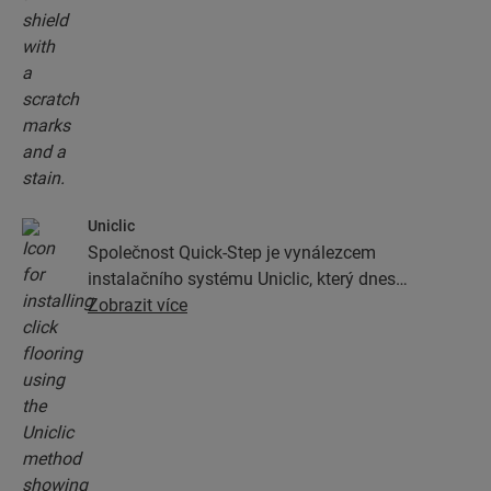
Uniclic
Společnost Quick-Step je vynálezcem
instalačního systému Uniclic, který dnes
představuje standardní zámkový instalační
Zobrazit více
systém. Pomocí revolučního patentovaného
zámkovému systému můžete podlahová prkna
jednoduše zamknout k sobě.