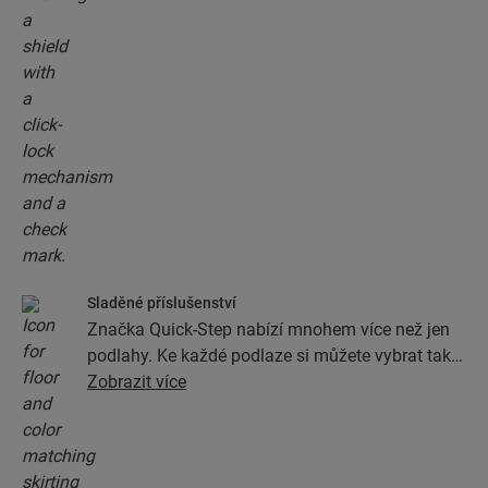
Sladěné příslušenství
Značka Quick-Step nabízí mnohem více než jen
podlahy. Ke každé podlaze si můžete vybrat také
veškeré příslušenství, jako jsou podložky, profily
Zobrazit více
a podlahové lišty, v provedení dokonale
odpovídajícím barvě podlahy.