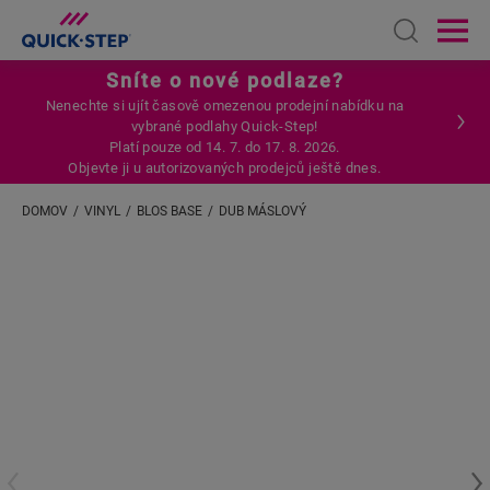
Open sear
Ope
Sníte o nové podlaze?
Nenechte si ujít časově omezenou prodejní nabídku na
vybrané podlahy Quick-Step!
Platí pouze od 14. 7. do 17. 8. 2026.
Objevte ji u autorizovaných prodejců ještě dnes.
DOMOV
VINYL
BLOS BASE
DUB MÁSLOVÝ
Zadejte svou polohu