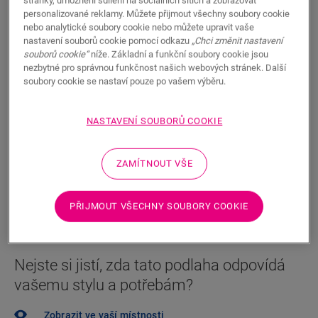
1 150,00
personalizované reklamy. Můžete přijmout všechny soubory cookie
CZK/m²
nebo analytické soubory cookie nebo můžete upravit vaše
Doporučená maloobchodní cena (vč. DPH)
nastavení souborů cookie pomocí odkazu
„Chci změnit nastavení
souborů cookie“
níže. Základní a funkční soubory cookie jsou
Najděte nejbližšího prodejce
nezbytné pro správnou funkčnost našich webových stránek. Další
soubory cookie se nastaví pouze po vašem výběru.
Vybrali jste podlahu a chcete ji vidět naživo? Chcete se
ještě na něco zeptat? Náš Quick-Step prodejce je vám
NASTAVENÍ SOUBORŮ COOKIE
vždy nablízku.
ZAMÍTNOUT VŠE
HLEDAT
PŘIJMOUT VŠECHNY SOUBORY COOKIE
Nejste si jistí, zda tato podlaha odpovídá
vašemu stylu a potřebám?
Zobrazit ve vaší místnosti