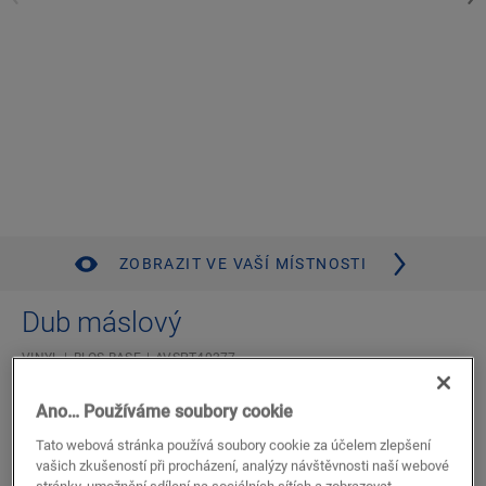
ZOBRAZIT VE VAŠÍ MÍSTNOSTI
Dub máslový
VINYL
BLOS BASE
AVSPT40277
Standardní prkno
Ano… Používáme soubory cookie
Doživotní záruka pro obytné prostory
Kompatibilní s podlahovým vytápěním a chlazením
Tato webová stránka používá soubory cookie za účelem zlepšení
Voděodolné
vašich zkušeností při procházení, analýzy návštěvnosti naší webové
stránky, umožnění sdílení na sociálních sítích a zobrazovat