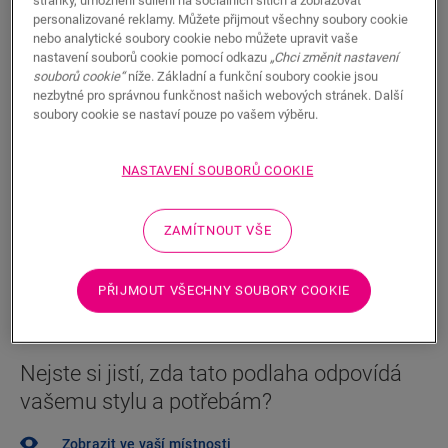
1 150,00
personalizované reklamy. Můžete přijmout všechny soubory cookie
CZK/m²
nebo analytické soubory cookie nebo můžete upravit vaše
Doporučená maloobchodní cena (vč. DPH)
nastavení souborů cookie pomocí odkazu
„Chci změnit nastavení
souborů cookie“
níže. Základní a funkční soubory cookie jsou
Najděte nejbližšího prodejce
nezbytné pro správnou funkčnost našich webových stránek. Další
soubory cookie se nastaví pouze po vašem výběru.
Vybrali jste podlahu a chcete ji vidět naživo? Chcete se
ještě na něco zeptat? Náš Quick-Step prodejce je vám
NASTAVENÍ SOUBORŮ COOKIE
vždy nablízku.
ZAMÍTNOUT VŠE
HLEDAT
PŘIJMOUT VŠECHNY SOUBORY COOKIE
Nejste si jistí, zda tato podlaha odpovídá
vašemu stylu a potřebám?
Zobrazit ve vaší místnosti