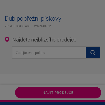
Dub pobřežní pískový
VINYL
BLOS BASE
AVSPT40322
Najděte nejbližšího prodejce
Zadejte svou polohu
NAJÍT PRODEJCE