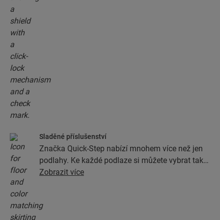
Sladěné příslušenství
Značka Quick-Step nabízí mnohem více než jen
podlahy. Ke každé podlaze si můžete vybrat také
veškeré příslušenství, jako jsou podložky, profily
Zobrazit více
a podlahové lišty, v provedení dokonale
odpovídajícím barvě podlahy.