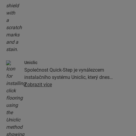
Uniclic
Společnost Quick-Step je vynálezcem
instalačního systému Uniclic, který dnes
představuje standardní zámkový instalační
Zobrazit více
systém. Pomocí revolučního patentovaného
zámkovému systému můžete podlahová prkna
jednoduše zamknout k sobě.