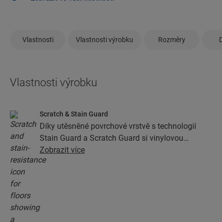
Vlastnosti
Vlastnosti výrobku
Rozměry
Vlastnosti výrobku
Scratch & Stain Guard
Díky utěsněné povrchové vrstvě s technologií
Stain Guard a Scratch Guard si vinylovou
podlahu budete moci užívat spoustu let. Tato
Zobrazit více
vrstva zajišťuje mimořádnou ochranu před
škrábanci, skvrnami, nečistotou a oděrkami.