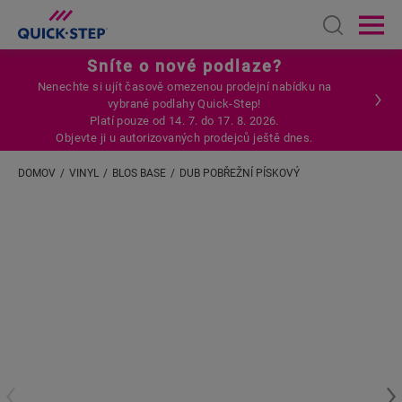
Open sear
Ope
Sníte o nové podlaze?
Nenechte si ujít časově omezenou prodejní nabídku na
vybrané podlahy Quick-Step!
Platí pouze od 14. 7. do 17. 8. 2026.
Objevte ji u autorizovaných prodejců ještě dnes.
DOMOV
VINYL
BLOS BASE
DUB POBŘEŽNÍ PÍSKOVÝ
Zadejte svou polohu