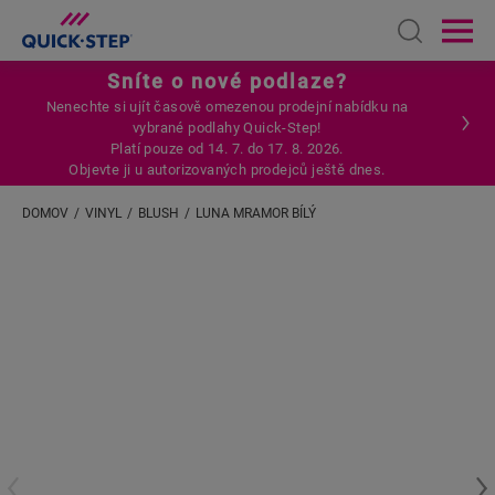
Open sear
Ope
Sníte o nové podlaze?
Nenechte si ujít časově omezenou prodejní nabídku na
vybrané podlahy Quick-Step!
Platí pouze od 14. 7. do 17. 8. 2026.
Objevte ji u autorizovaných prodejců ještě dnes.
DOMOV
VINYL
BLUSH
LUNA MRAMOR BÍLÝ
Zadejte svou polohu