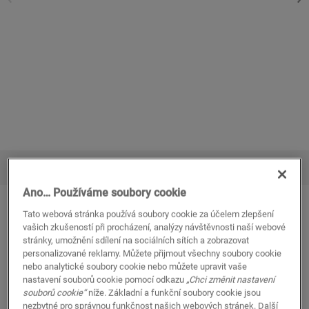
ZOBRAZIT VE VAŠÍ MÍSTNOSTI
Ano… Používáme soubory cookie
Luna mramor bílý
Tato webová stránka používá soubory cookie za účelem zlepšení
vašich zkušeností při procházení, analýzy návštěvnosti naší webové
VINYL
BLUSH
SGTC20305
stránky, umožnění sdílení na sociálních sítích a zobrazovat
Čtvercová dlaždice
personalizované reklamy. Můžete přijmout všechny soubory cookie
Instalace pomocí lepidla nebo podložky Flex Pro
nebo analytické soubory cookie nebo můžete upravit vaše
nastavení souborů cookie pomocí odkazu
„Chci změnit nastavení
Kompatibilní s podlahovým vytápěním a chlazením
souborů cookie“
níže. Základní a funkční soubory cookie jsou
Doživotní záruka pro obytné prostory
nezbytné pro správnou funkčnost našich webových stránek. Další