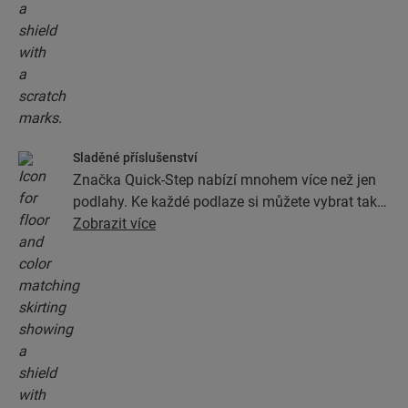
Sladěné příslušenství
Značka Quick-Step nabízí mnohem více než jen
podlahy. Ke každé podlaze si můžete vybrat také
veškeré příslušenství, jako jsou podložky, profily
Zobrazit více
a podlahové lišty, v provedení dokonale
odpovídajícím barvě podlahy.