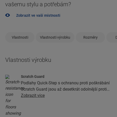
vašemu stylu a potřebám?
Zobrazit ve vaší místnosti
Vlastnosti
Vlastnosti výrobku
Rozměry
Vlastnosti výrobku
Scratch Guard
Podlahy Quick-Step s ochranou proti poškrábání
Scratch Guard jsou až desetkrát odolnější proti
poškrábání než podlahy bez této ochrany.
Zobrazit více