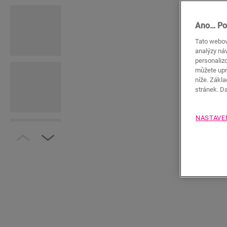
Ano… Po
Tato webov
analýzy náv
personaliz
můžete upr
níže. Zákl
stránek. D
NASTAVE