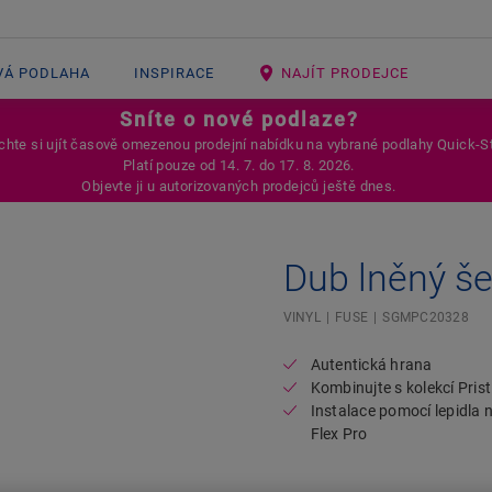
VÁ PODLAHA
INSPIRACE
NAJÍT PRODEJCE
Sníte o nové podlaze?
hte si ujít časově omezenou prodejní nabídku na vybrané podlahy Quick-S
Platí pouze od 14. 7. do 17. 8. 2026.
Objevte ji u autorizovaných prodejců ještě dnes.
Dub lněný š
Open image in lightbox
VINYL
FUSE
SGMPC20328
Autentická hrana
Kombinujte s kolekcí Prist
Instalace pomocí lepidla
Flex Pro