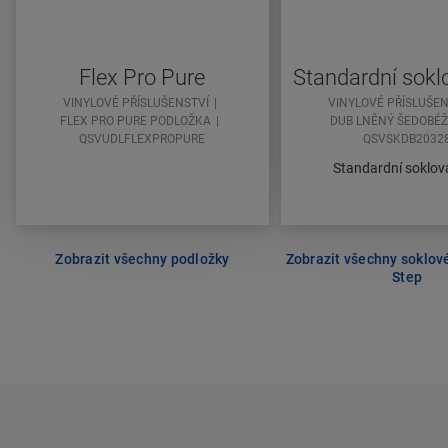
Flex Pro Pure
Standardní soklo
VINYLOVÉ PŘÍSLUŠENSTVÍ
VINYLOVÉ PŘÍSLUŠEN
FLEX PRO PURE PODLOŽKA
DUB LNĚNÝ ŠEDOBÉ
QSVUDLFLEXPROPURE
QSVSKDB2032
Standardní soklová
Zobrazit všechny podložky
Zobrazit všechny soklové
Step