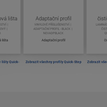
vá lišta
Adaptační profil
čist
STVÍ
VINYLOVÉ PŘÍSLUŠENSTVÍ
LAMINÁ
ŽOVÝ
ADAPTAČNÍ PROFIL - BLACK
ČIS
8
NEVADPBLACK
Q
 lišta
Adaptační profil
či
 lišty Quick-
Zobrazit všechny profily Quick-Step
Zobrazit vše