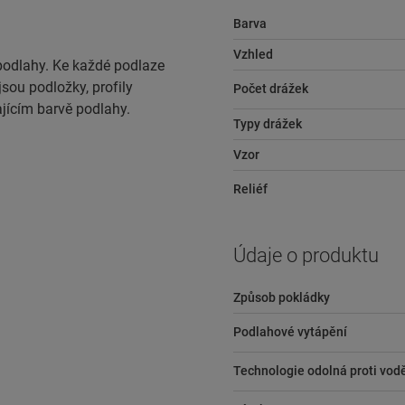
Barva
Vzhled
podlahy. Ke každé podlaze
jsou podložky, profily
Počet drážek
ajícím barvě podlahy.
Typy drážek
Vzor
Reliéf
Údaje o produktu
Způsob pokládky
Podlahové vytápění
Technologie odolná proti vod