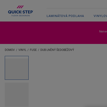
LAMINÁTOVÁ PODLAHA
VINYLO
Nenec
DOMOV
VINYL
FUSE
DUB LNĚNÝ ŠEDOBÉŽOVÝ
Zadejte svou polohu
Open image in lightbox