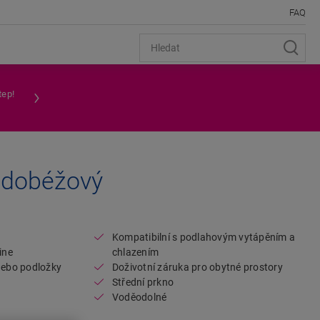
FAQ
tep!
edobéžový
Open image in lightbox
Kompatibilní s podlahovým vytápěním a
ine
chlazením
 nebo podložky
Doživotní záruka pro obytné prostory
Střední prkno
Voděodolné