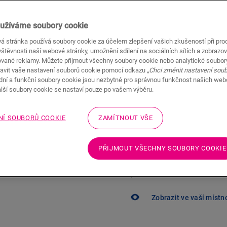
735,00
CZK/m²
Doporučená maloobchodní cena (
užíváme soubory cookie
á stránka používá soubory cookie za účelem zlepšení vašich zkušeností při pro
Najděte nejbližš
štěvnosti naší webové stránky, umožnění sdílení na sociálních sítích a zobrazov
ované reklamy. Můžete přijmout všechny soubory cookie nebo analytické soubor
Vybrali jste podlahu a ch
avit vaše nastavení souborů cookie pomocí odkazu
„Chci změnit nastavení sou
Quick-Step prodejce je v
adní a funkční soubory cookie jsou nezbytné pro správnou funkčnost našich we
alší soubory cookie se nastaví pouze po vašem výběru.
NÍ SOUBORŮ COOKIE
ZAMÍTNOUT VŠE
PŘIJMOUT VŠECHNY SOUBORY COOKIE
Nejste si jistí, zda
potřebám?
Zobrazit ve vaší místn