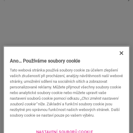
Ano… Používáme soubory cookie
Tato webová stránka používá soubory cookie za účelem zlepšení
Pásek z PE pěny
vašich zkušeností při procházení, analýzy návštěvnosti naší webové
stránky, umožnění sdílení na sociálních sítích a zobrazovat
VINYLOVÉ PŘÍSLUŠENSTVÍ
PÁSKA FOAMSTRIP
NEVRFOAMSTRIP15
personalizované reklamy. Můžete přijmout všechny soubory cookie
nebo analytické soubory cookie nebo můžete upravit vaše
For your vinyl floor
nastavení souborů cookie pomocí odkazu
„Chci změnit nastavení
Respect expansion joints
souborů cookie“
níže. Základní a funkční soubory cookie jsou
Watertight installation
nezbytné pro správnou funkčnost našich webových stránek. Další
soubory cookie se nastaví pouze po vašem výběru.
NASTAVENÍ SOUBORŮ COOKIE