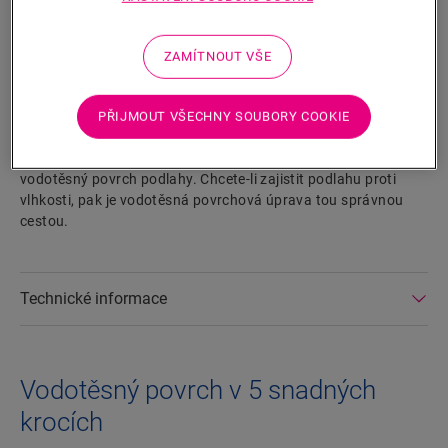
HLEDAT
ZAMÍTNOUT VŠE
Vlastnosti výrobku
PŘIJMOUT VŠECHNY SOUBORY COOKIE
Tato páska Foamstrip vyplňuje dilatační spáry. Musíte ji
zkombinovat s těsnicím přípravkem Hydrokit/Aqua a vytvořit
vodotěsný povrch podlahy. Chcete-li zajistit podlahu proti
vlhkosti, pak je vodotěsná povrchová úprava tou správnou
cestou.
Technické informace
Vodotěsný povrch v 5 snadných
krocích