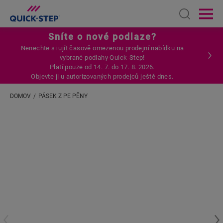
Open sear
Ope
Sníte o nové podlaze?
Nenechte si ujít časově omezenou prodejní nabídku na
vybrané podlahy Quick-Step!
Platí pouze od 14. 7. do 17. 8. 2026.
Objevte ji u autorizovaných prodejců ještě dnes.
DOMOV
PÁSEK Z PE PĚNY
Zadejte svou polohu