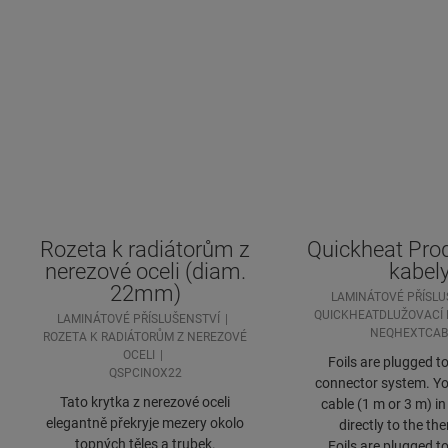
Rozeta k radiátorům z
Quickheat Pro
nerezové oceli (diam.
kabel
22mm)
LAMINÁTOVÉ PŘÍSLU
QUICKHEATDLUŽOVACÍ 
LAMINÁTOVÉ PŘÍSLUŠENSTVÍ
NEQHEXTCAB
ROZETA K RADIÁTORŮM Z NEREZOVÉ
OCELI
Foils are plugged t
QSPCINOX22
connector system. Yo
Tato krytka z nerezové oceli
cable (1 m or 3 m) in 
elegantně překryje mezery okolo
directly to the th
topných těles a trubek.
Foils are plugged t