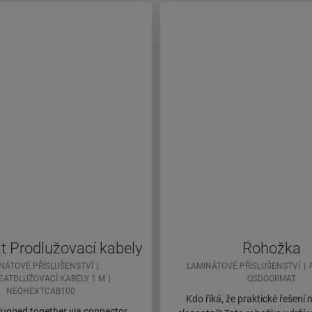
t Prodlužovací kabely
Rohožka
NÁTOVÉ PŘÍSLUŠENSTVÍ
LAMINÁTOVÉ PŘÍSLUŠENSTVÍ
EATDLUŽOVACÍ KABELY 1 M
QSDOORMAT
NEQHEXTCAB100
Kdo říká, že praktické řešení
plugged together via connector