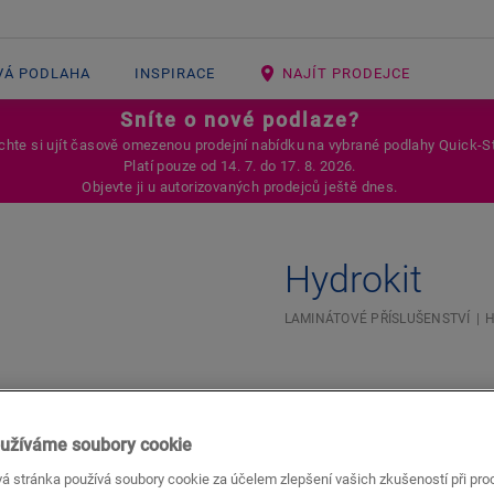
VÁ PODLAHA
INSPIRACE
NAJÍT PRODEJCE
Sníte o nové podlaze?
hte si ujít časově omezenou prodejní nabídku na vybrané podlahy Quick-S
Platí pouze od 14. 7. do 17. 8. 2026.
Objevte ji u autorizovaných prodejců ještě dnes.
Hydrokit
LAMINÁTOVÉ PŘÍSLUŠENSTVÍ
H
užíváme soubory cookie
á stránka používá soubory cookie za účelem zlepšení vašich zkušeností při pro