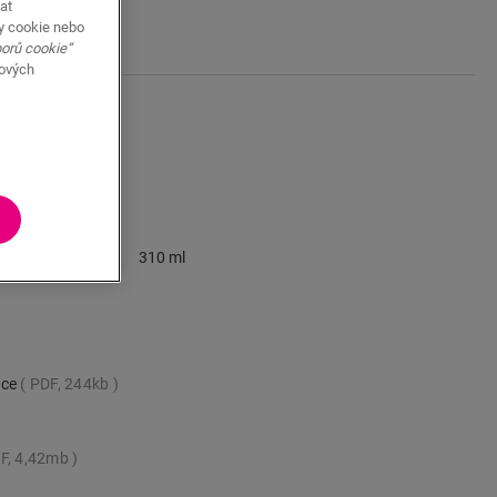
at
y cookie nebo
borů cookie“
bových
e
310 ml
nce
PDF, 244kb
F, 4,42mb