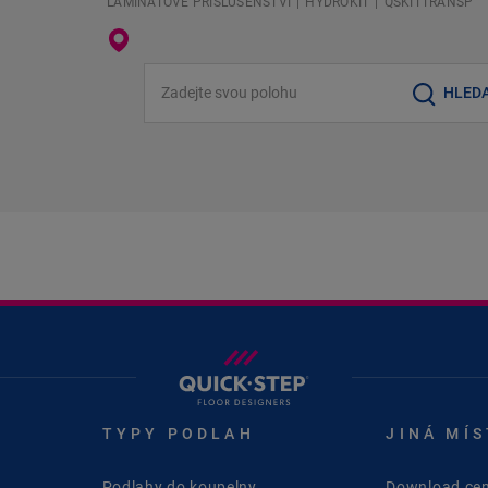
LAMINÁTOVÉ PŘÍSLUŠENSTVÍ
HYDROKIT
QSKITTRANSP
Zadejte svou polohu
HLED
TYPY PODLAH
JINÁ MÍS
Podlahy do koupelny
Download cen