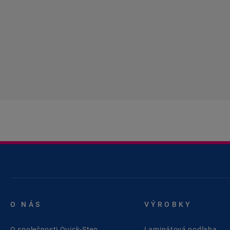
O NÁS
VÝROBKY
O společnosti Quick-Step
Laminátová podlaha