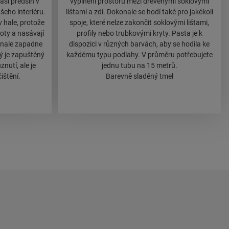
aši předsíň v
vyplnění prostoru mezi dřevěnými soklovými
šeho interiéru.
lištami a zdí. Dokonale se hodí také pro jakékoli
 hale, protože
spoje, které nelze zakončit soklovými lištami,
oty a nasávají
profily nebo trubkovými kryty. Pasta je k
onale zapadne
dispozici v různých barvách, aby se hodila ke
rý je zapuštěný
každému typu podlahy. V průměru potřebujete
nutí, ale je
jednu tubu na 15 metrů.
ištění.
Barevně sladěný tmel