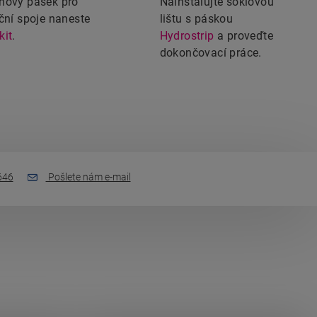
nový pásek pro
Nainstalujte soklovou
ační spoje naneste
lištu s páskou
kit
.
Hydrostrip
a proveďte
dokončovací práce.
646
Pošlete nám e-mail