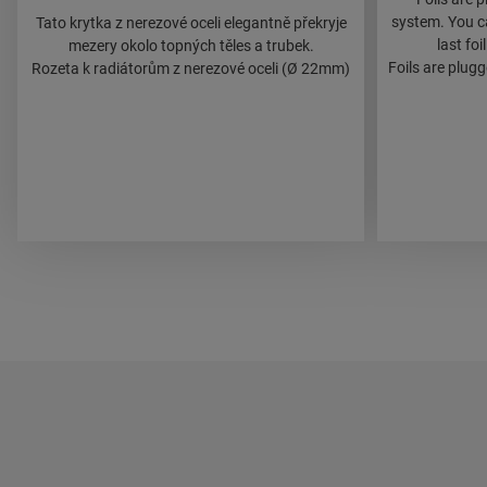
system. You ca
Tato krytka z nerezové oceli elegantně překryje
last foi
mezery okolo topných těles a trubek.
Foils are plug
Rozeta k radiátorům z nerezové oceli (Ø 22mm)