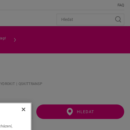
FAQ
tep!
YDROKIT
QSKITTRANSP
HLEDAT
cházení,