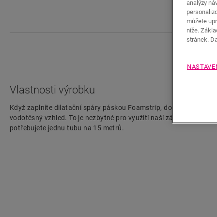
analýzy náv
personaliz
můžete upr
níže. Zákl
stránek. D
NASTAVE
Vlastnosti výrobku
Když zaplníte dilatační spáry páskou Foamstrip, dodá tento průhl
vodotěsný vzhled. To je nezbytné pro využití naší záruky na vod
potřebujete jednu tubu na 15 metrů.