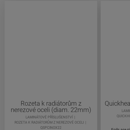
Rozeta k radiátorům z
Quickhea
nerezové oceli (diam. 22mm)
LAMI
QUICKH
LAMINÁTOVÉ PŘÍSLUŠENSTVÍ
ROZETA K RADIÁTORŮM Z NEREZOVÉ OCELI
QSPCINOX22
Foils are 