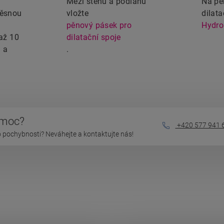
Mezi stěnu a podlahu
Na pě
těsnou
vložte
dilat
pěnový pásek pro
Hydro
 až 10
dilatační spoje
 a
.
omoc?
+420 577 941 
 pochybnosti? Neváhejte a kontaktujte nás!