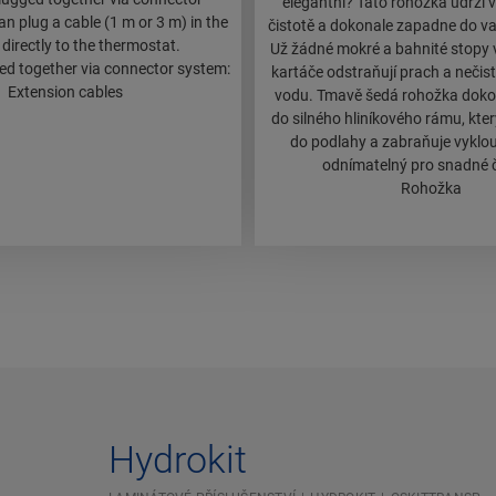
elegantní? Tato rohožka udrží v
n plug a cable (1 m or 3 m) in the
čistotě a dokonale zapadne do va
l directly to the thermostat.
Už žádné mokré a bahnité stopy v
ged together via connector system:
kartáče odstraňují prach a nečist
Extension cables
vodu. Tmavě šedá rohožka dok
do silného hliníkového rámu, kte
do podlahy a zabraňuje vyklouz
odnímatelný pro snadné č
Rohožka
Hydrokit