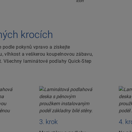
ných krocích
e podle pokynů vpravo a získejte
odu, vlhkost a veškerou koupelnovou zábavu,
it. Všechny laminátové podlahy Quick-Step
3. krok
4. k