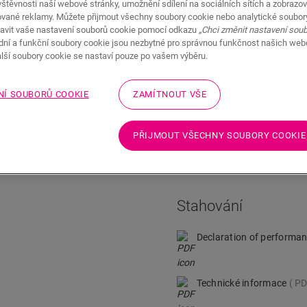
štěvnosti naší webové stránky, umožnění sdílení na sociálních sítích a zobrazov
ované reklamy. Můžete přijmout všechny soubory cookie nebo analytické soubor
avit vaše nastavení souborů cookie pomocí odkazu
„Chci změnit nastavení sou
adní a funkční soubory cookie jsou nezbytné pro správnou funkčnost našich we
Stahování
Rychlý přechod na
alší soubory cookie se nastaví pouze po vašem výběru.
NÍ SOUBORŮ COOKIE
ZAMÍTNOUT VŠE
Technické informac
PŘIJMOUT VŠECHNY SOUBORY COOKIE
edný silikon vaší podlaze
Detaily o produktu
ěodolnost. V průměru
Stahování
Declaration of performa
Technické informace
PD