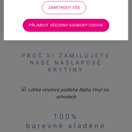
voděodolné, snadno se čistí a jednoduše instalují,
ZAMÍTNOUT VŠE
takže se hodí do každého interiéru.
V současné době jsou k dispozici pouze pro
Blos
,
PŘIJMOUT VŠECHNY SOUBORY COOKIE
Bloom
&
Ciro
.
PROČ SI ZAMILUJETE
NAŠE NÁŠLAPOVÉ
KRYTINY
100%
barevně sladěné