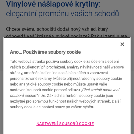
Vinylové nášlapové krytiny
:
elegantní proměnu vašich schodů
Chcete svému schodišti dodat nový vzhled, který
odpovídá vaší krásné vinylové podlaze? Pak si zamilujete
naše nášlapové krytiny, nejjednodušší a nejtrvanlivější
způsob renovace schodů.
Ano… Používáme soubory cookie
Tato webová stránka používá soubory cookie za účelem zlepšení
vašich zkušeností při procházení, analýzy návštěvnosti naší webové
stránky, umožnění sdílení na sociálních sítích a zobrazovat
personalizované reklamy. Můžete přijmout všechny soubory cookie
nebo analytické soubory cookie nebo můžete upravit vaše
Vaše podlaha a schody v harmonii
nastavení souborů cookie pomocí odkazu
„Chci změnit nastavení
souborů cookie“
níže. Základní a funkční soubory cookie jsou
nezbytné pro správnou funkčnost našich webových stránek. Další
Nášlapové krytiny jsou
ideální a nejelegantnější
soubory cookie se nastaví pouze po vašem výběru.
řešení
při renovaci schodiště. Díky
schodu a zaoblení
v jednom kusu
můžete vytvořit stylový a
bezproblémový přechod z jedné úrovně na druhou.
NASTAVENÍ SOUBORŮ COOKIE
Jsou odolné proti poškrábání a opotřebení,