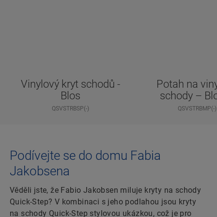
Vinylový kryt schodů -
Potah na vin
Blos
schody – B
QSVSTRBSP(-)
QSVSTRBMP(-)
Podívejte se do domu Fabia
Jakobsena
Věděli jste, že Fabio Jakobsen miluje kryty na schody
Quick-Step? V kombinaci s jeho podlahou jsou kryty
na schody Quick-Step stylovou ukázkou, což je pro