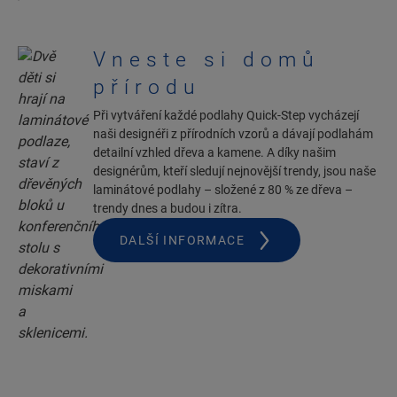
Vneste si domů
přírodu
Při vytváření každé podlahy Quick-Step vycházejí
naši designéři z přírodních vzorů a dávají podlahám
detailní vzhled dřeva a kamene. A díky našim
designérům, kteří sledují nejnovější trendy, jsou naše
laminátové podlahy – složené z 80 % ze dřeva –
trendy dnes a budou i zítra.
DALŠÍ INFORMACE