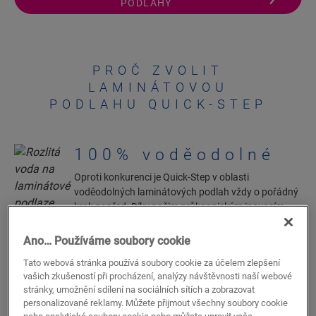
PODLAHY
PROČ ZVOLIT
LAMINÁTOVOU
PODLAHU QUICK-STEP
100% voděodolné
Oproti konkurenci je Quick-Step v oblasti
voděodolných laminátových podlah vždy o pořádný
krok napřed. Díky našim průkopnickým inovacím
zaručujeme, že se do vaší podlahy nedostane ani
kapka vody. Díky tomu je laminátová podlaha Quick-
Ano… Používáme soubory cookie
Step ideální pro všechny místnosti, včetně kuchyně a
Tato webová stránka používá soubory cookie za účelem zlepšení
koupelny.
vašich zkušeností při procházení, analýzy návštěvnosti naší webové
stránky, umožnění sdílení na sociálních sítích a zobrazovat
DALŠÍ INFORMACE
personalizované reklamy. Můžete přijmout všechny soubory cookie