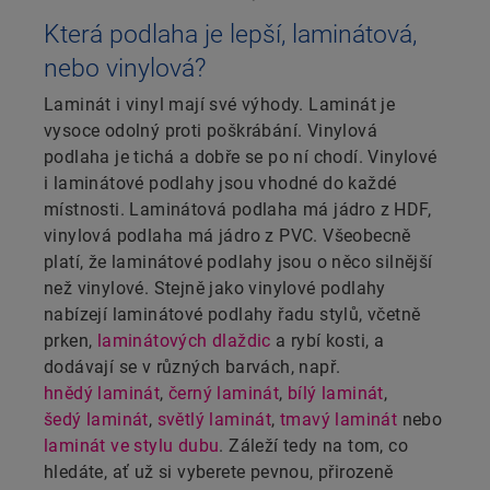
Která podlaha je lepší, laminátová,
nebo vinylová?
Laminát i vinyl mají své výhody. Laminát je
vysoce odolný proti poškrábání. Vinylová
podlaha je tichá a dobře se po ní chodí. Vinylové
i laminátové podlahy jsou vhodné do každé
místnosti. Laminátová podlaha má jádro z HDF,
vinylová podlaha má jádro z PVC. Všeobecně
platí, že laminátové podlahy jsou o něco silnější
než vinylové. Stejně jako vinylové podlahy
nabízejí laminátové podlahy řadu stylů, včetně
prken,
laminátových dlaždic
a rybí kosti, a
dodávají se v různých barvách, např.
hnědý laminát
,
černý laminát
,
bílý laminát
,
šedý laminát
,
světlý laminát
,
tmavý laminát
nebo
laminát ve stylu dubu
. Záleží tedy na tom, co
hledáte, ať už si vyberete pevnou, přirozeně