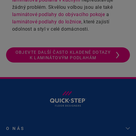
žádný problém. Skvělou volbou jsou ale také
laminátové podlahy do obývacího pokoje
a
laminátové podlahy do ložnice
, které zajistí
odolnost a styl v celé domácnosti.
OBJEVTE DALŠÍ ČASTO KLADENÉ DOTAZY
K LAMINÁTOVÝM PODLAHÁM
O NÁS