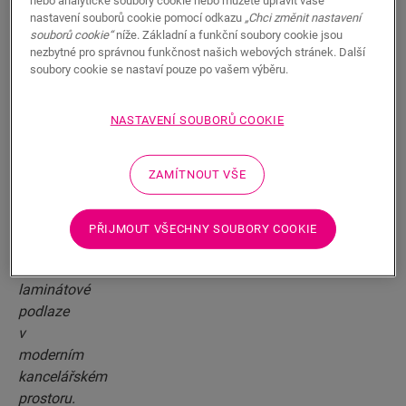
nebo analytické soubory cookie nebo můžete upravit vaše
nastavení souborů cookie pomocí odkazu
„Chci změnit nastavení
souborů cookie“
níže. Základní a funkční soubory cookie jsou
nezbytné pro správnou funkčnost našich webových stránek. Další
soubory cookie se nastaví pouze po vašem výběru.
Prémiová kvalita
Díky naší špičkové kvalitě si vaše podlaha udrží
NASTAVENÍ SOUBORŮ COOKIE
bezvadný vzhled po celou dobu životnosti. Naše
podlahy jsou ideální pro rušné domácnosti, protože
jsou odolné vůči skvrnám či poškrábání a jsou 100%
ZAMÍTNOUT VŠE
voděodolné. A jsou také odolné proti teplu. Přečtěte
si: skvěle spolupracuje s podlahovým topením.
PŘIJMOUT VŠECHNY SOUBORY COOKIE
DALŠÍ INFORMACE