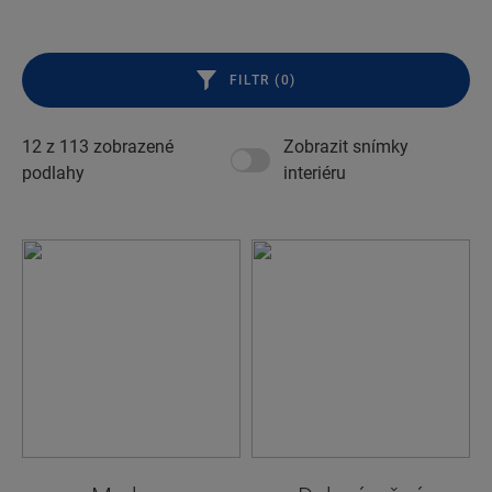
FILTR (
0
)
12 z
113
zobrazené
Zobrazit snímky
podlahy
interiéru