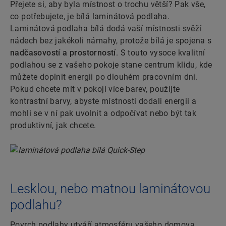
Přejete si, aby byla místnost o trochu větší? Pak vše,
co potřebujete, je bílá laminátová podlaha.
Laminátová podlaha bílá dodá vaší místnosti svěží
nádech bez jakékoli námahy, protože bílá je spojena s
nadčasovostí a prostorností
. S touto vysoce kvalitní
podlahou se z vašeho pokoje stane centrum klidu, kde
můžete doplnit energii po dlouhém pracovním dni.
Pokud chcete mít v pokoji více barev, použijte
kontrastní barvy, abyste místnosti dodali energii a
mohli se v ní pak uvolnit a odpočívat nebo být tak
produktivní, jak chcete.
Lesklou, nebo matnou laminátovou
podlahu?
Povrch podlahy utváří atmosféru vašeho domova.