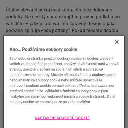
Útulný obývací pokoj není kompletní bez dokonalé
podlahy. Není vždy snadné najít tu pravou podlahu pro
váš dům – jaký je pro vás ten správný design a jaká
podlaha splňuje vaše potřeby? Pokud hledáte dobrou
podlahu, která vašemu obývacímu pokoji dodá
správný nádech, pak je naše bílá laminátová
Ano… Používáme soubory cookie
podlaha vše, co potřebujete. Podívejte se na různé
možnosti a vyberte si tu, která se vám nejvíc líbí.
Tato webová stránka používá soubory cookie za účelem zlepšení
vašich zkušeností při procházení, analýzy návštěvnosti naší webové
stránky, umožnění sdílení na sociálních sítích a zobrazovat
PROHLÉDNĚTE SI NAŠE BÍLÉ LAMINÁTOVÉ
personalizované reklamy. Můžete přijmout všechny soubory cookie
PODLAHY
nebo analytické soubory cookie nebo můžete upravit vaše
nastavení souborů cookie pomocí odkazu
„Chci změnit nastavení
souborů cookie“
níže. Základní a funkční soubory cookie jsou
nezbytné pro správnou funkčnost našich webových stránek. Další
Prohlédněte si naše bílé laminátové
soubory cookie se nastaví pouze po vašem výběru.
podlahy
NASTAVENÍ SOUBORŮ COOKIE