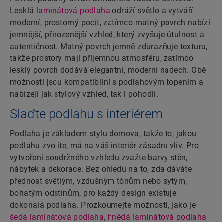
Lesklá
laminátová podlaha
odráží světlo a vytváří
moderní, prostorný pocit, zatímco matný povrch nabízí
jemnější, přirozenější vzhled, který zvyšuje útulnost a
autentičnost. Matný povrch jemně zdůrazňuje texturu,
takže prostory mají příjemnou atmosféru, zatímco
lesklý povrch dodává elegantní, moderní nádech. Obě
možnosti jsou kompatibilní s podlahovým topením a
nabízejí jak stylový vzhled, tak i pohodlí.
Slaďte podlahu s interiérem
Podlaha je základem stylu domova, takže to, jakou
podlahu zvolíte, má na váš interiér zásadní vliv. Pro
vytvoření soudržného vzhledu zvažte barvy stěn,
nábytek a dekorace. Bez ohledu na to, zda dáváte
přednost světlým, vzdušným tónům nebo sytým,
bohatým odstínům, pro každý design existuje
dokonalá podlaha. Prozkoumejte možnosti, jako je
šedá laminátová podlaha
,
hnědá laminátová podlaha