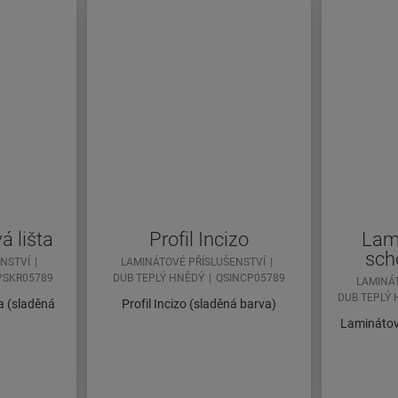
á lišta
Profil Incizo
Lami
sch
ENSTVÍ
LAMINÁTOVÉ PŘÍSLUŠENSTVÍ
PSKR05789
DUB TEPLÝ HNĚDÝ
QSINCP05789
LAMINÁ
DUB TEPLÝ
a (sladěná
Profil Incizo (sladěná barva)
Laminátové