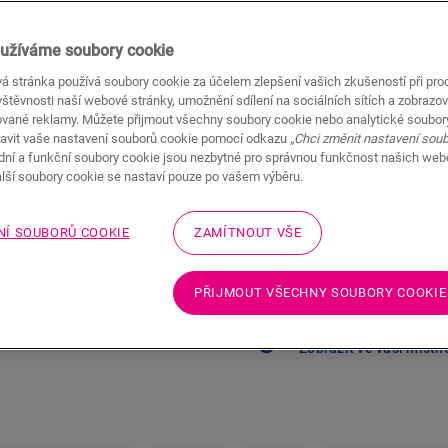
Doporučená maloobchodní cena (
užíváme soubory cookie
Najděte nejbližš
á stránka používá soubory cookie za účelem zlepšení vašich zkušeností při pro
Vybrali jste podlahu a ch
štěvnosti naší webové stránky, umožnění sdílení na sociálních sítích a zobrazov
Quick-Step prodejce je v
ované reklamy. Můžete přijmout všechny soubory cookie nebo analytické soubor
avit vaše nastavení souborů cookie pomocí odkazu
„Chci změnit nastavení sou
adní a funkční soubory cookie jsou nezbytné pro správnou funkčnost našich we
alší soubory cookie se nastaví pouze po vašem výběru.
NÍ SOUBORŮ COOKIE
ZAMÍTNOUT VŠE
Nejste si jistí, zda
PŘIJMOUT VŠECHNY SOUBORY COOKIE
potřebám?
Zobrazit ve vaší místn