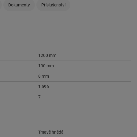
Dokumenty
Příslušenství
1200 mm
190 mm
8 mm
1,596
7
Tmavě hnědá