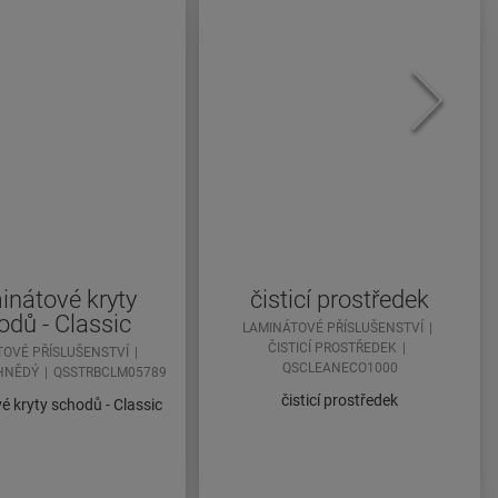
nátové kryty
čisticí prostředek
odů - Classic
LAMINÁTOVÉ PŘÍSLUŠENSTVÍ
ČISTICÍ PROSTŘEDEK
TOVÉ PŘÍSLUŠENSTVÍ
QSCLEANECO1000
 HNĚDÝ
QSSTRBCLM05789
čisticí prostředek
 kryty schodů - Classic