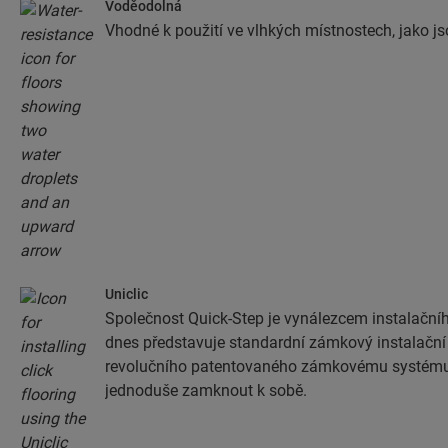
Voděodolná
Vhodné k použití ve vlhkých místnostech, jako j
Uniclic
Společnost Quick-Step je vynálezcem instalačníh
dnes představuje standardní zámkový instalačn
revolučního patentovaného zámkovému systému
jednoduše zamknout k sobě.