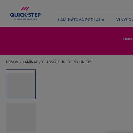
LAMINÁTOVÁ PODLAHA
VINYLO
Nenec
DOMOV
LAMINÁT
CLASSIC
DUB TEPLÝ HNĚDÝ
Zadejte svou polohu
Open image in lightbox