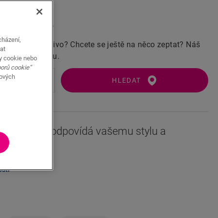
vč. DPH)
ího prodejce
cházení,
cete ji vidět naživo? Chcete se ještě na něco zeptat? Náš
at
ám vždy nablízku.
y cookie nebo
borů cookie“
bových
HLEDAT
 tato podlaha odpovídá vašemu stylu a
osti