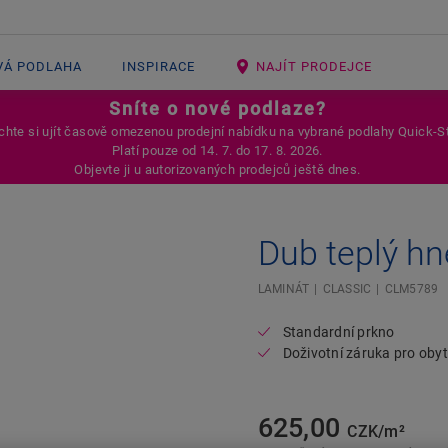
VÁ PODLAHA
INSPIRACE
NAJÍT PRODEJCE
Sníte o nové podlaze?
hte si ujít časově omezenou prodejní nabídku na vybrané podlahy Quick-S
Platí pouze od 14. 7. do 17. 8. 2026.
Objevte ji u autorizovaných prodejců ještě dnes.
Dub teplý h
Open image in lightbox
LAMINÁT
CLASSIC
CLM5789
Standardní prkno
Doživotní záruka pro oby
625,00
CZK/m²