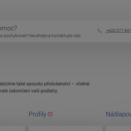
pomoc?
+420 577 941
bo pochybnosti? Neváhejte a kontaktujte nás!
abízíme také spoustu příslušenství – včetně
nalé zakončení vaší podlahy.
Profily
Nášlapov