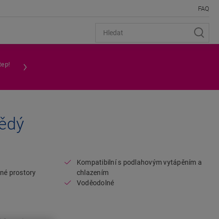
FAQ
tep!
nědý
Open image in lightbox
Kompatibilní s podlahovým vytápěním a
tné prostory
chlazením
Voděodolné