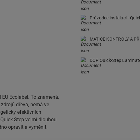
Průvodce instalací - Qui
MATICE KONTROLY A P
DOP Quick-Step Lamina
í EU Ecolabel. To znamená,
h zdrojů dřeva, nemá ve
geticky efektivních
 Quick-Step velmi dlouhou
dno opravit a vyměnit.