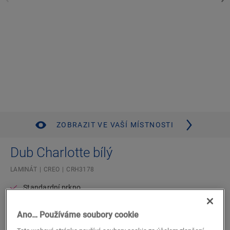
ZOBRAZIT VE VAŠÍ MÍSTNOSTI
Dub Charlotte bílý
LAMINÁT
CREO
CRH3178
Standardní prkno
Kompatibilní s podlahovým vytápěním a chlazením
Voděodolné
Ano… Používáme soubory cookie
20letá záruka pro obytné prostory