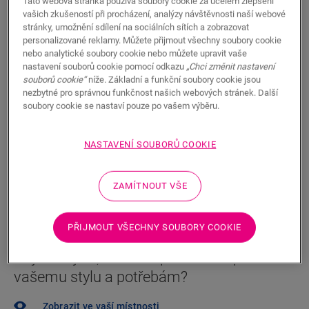
Tato webová stránka používá soubory cookie za účelem zlepšení
520,00
vašich zkušeností při procházení, analýzy návštěvnosti naší webové
CZK/m²
stránky, umožnění sdílení na sociálních sítích a zobrazovat
Doporučená maloobchodní cena (vč. DPH)
personalizované reklamy. Můžete přijmout všechny soubory cookie
nebo analytické soubory cookie nebo můžete upravit vaše
Najděte nejbližšího prodejce
nastavení souborů cookie pomocí odkazu
„Chci změnit nastavení
souborů cookie“
níže. Základní a funkční soubory cookie jsou
Vybrali jste podlahu a chcete ji vidět naživo? Chcete se
nezbytné pro správnou funkčnost našich webových stránek. Další
ještě na něco zeptat? Náš Quick-Step prodejce je vám
soubory cookie se nastaví pouze po vašem výběru.
vždy nablízku.
NASTAVENÍ SOUBORŮ COOKIE
ZAMÍTNOUT VŠE
HLEDAT
PŘIJMOUT VŠECHNY SOUBORY COOKIE
Nejste si jistí, zda tato podlaha odpovídá
vašemu stylu a potřebám?
Zobrazit ve vaší místnosti