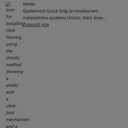
Uniclic
Společnost Quick-Step je vynálezcem
instalačního systému Uniclic, který dnes
představuje standardní zámkový instalační
Zobrazit více
systém. Pomocí revolučního patentovaného
zámkovému systému můžete podlahová prkna
jednoduše zamknout k sobě.