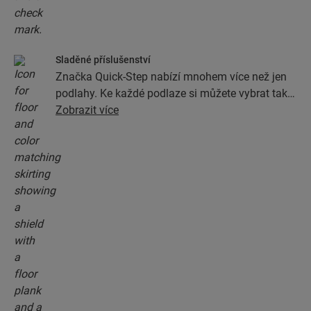
Sladěné příslušenství
Značka Quick-Step nabízí mnohem více než jen
podlahy. Ke každé podlaze si můžete vybrat také
veškeré příslušenství, jako jsou podložky, profily
Zobrazit více
a podlahové lišty, v provedení dokonale
odpovídajícím barvě podlahy.