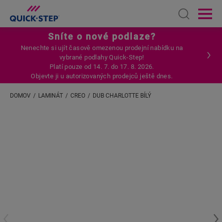
Open sear
Ope
Sníte o nové podlaze?
Nenechte si ujít časově omezenou prodejní nabídku na
vybrané podlahy Quick-Step!
Platí pouze od 14. 7. do 17. 8. 2026.
Objevte ji u autorizovaných prodejců ještě dnes.
DOMOV
LAMINÁT
CREO
DUB CHARLOTTE BÍLÝ
Zadejte svou polohu