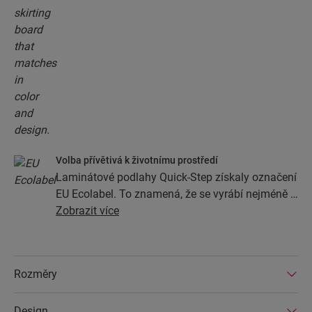
Volba přívětivá k životnímu prostředí
Laminátové podlahy Quick-Step získaly označení
EU Ecolabel. To znamená, že se vyrábí nejméně z
80 % z trvale udržitelných zdrojů dřeva, nemá ve
Zobrazit více
svém složení nebezpečné látky a vyrábí se v
energeticky efektivních továrnách. Kromě toho
mají laminátové podlahy Quick-Step velmi
Rozměry
dlouhou životnost a rozšířenou záruku, protože je
lze snadno opravit a vyměnit.
Design