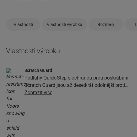
Vlastnosti
Vlastnosti výrobku
Rozměry
Vlastnosti výrobku
Scratch Guard
Podlahy Quick-Step s ochranou proti poškrábání
Scratch Guard jsou až desetkrát odolnější proti
poškrábání než podlahy bez této ochrany.
Zobrazit více