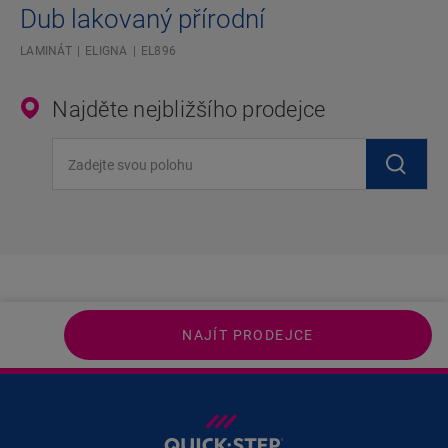
Dub lakovaný přírodní
LAMINÁT
ELIGNA
EL896
Najděte nejbližšího prodejce
Zadejte svou polohu
NAJÍT PRODEJCE