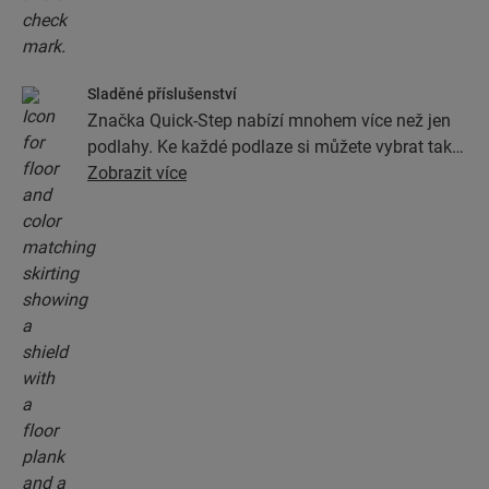
Sladěné příslušenství
Značka Quick-Step nabízí mnohem více než jen
podlahy. Ke každé podlaze si můžete vybrat také
veškeré příslušenství, jako jsou podložky, profily
Zobrazit více
a podlahové lišty, v provedení dokonale
odpovídajícím barvě podlahy.