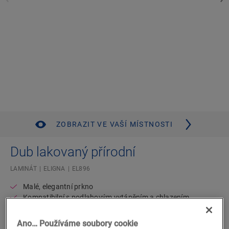
ZOBRAZIT VE VAŠÍ MÍSTNOSTI
Dub lakovaný přírodní
LAMINÁT
ELIGNA
EL896
Malé, elegantní prkno
Kompatibilní s podlahovým vytápěním a chlazením
Voděodolné
Doživotní záruka pro obytné prostory
Ano… Používáme soubory cookie