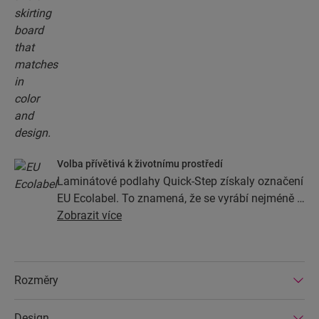
Volba přívětivá k životnímu prostředí
Laminátové podlahy Quick-Step získaly označení
EU Ecolabel. To znamená, že se vyrábí nejméně z
80 % z trvale udržitelných zdrojů dřeva, nemá ve
Zobrazit více
svém složení nebezpečné látky a vyrábí se v
energeticky efektivních továrnách. Kromě toho
mají laminátové podlahy Quick-Step velmi
Rozměry
dlouhou životnost a rozšířenou záruku, protože je
lze snadno opravit a vyměnit.
Design