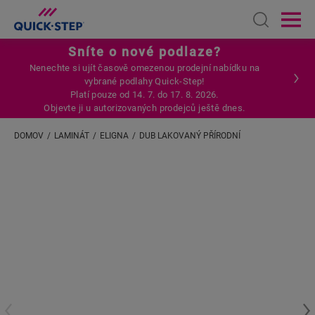
Open sear
Ope
Sníte o nové podlaze?
Nenechte si ujít časově omezenou prodejní nabídku na
vybrané podlahy Quick-Step!
Platí pouze od 14. 7. do 17. 8. 2026.
Objevte ji u autorizovaných prodejců ještě dnes.
DOMOV
LAMINÁT
ELIGNA
DUB LAKOVANÝ PŘÍRODNÍ
Zadejte svou polohu