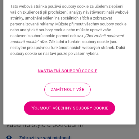
725,00
Tato webová stránka používá soubory cookie za účelem zlepšení
CZK/m²
vašich zkušeností při procházení, analýzy návštěvnosti naší webové
Doporučená maloobchodní cena (vč. DPH)
stránky, umožnění sdílení na sociálních sítích a zobrazovat
personalizované reklamy. Můžete přijmout všechny soubory cookie
Najděte nejbližšího prodejce
nebo analytické soubory cookie nebo můžete upravit vaše
nastavení souborů cookie pomocí odkazu
„Chci změnit nastavení
Vybrali jste podlahu a chcete ji vidět naživo? Chcete se
souborů cookie“
níže. Základní a funkční soubory cookie jsou
ještě na něco zeptat? Náš Quick-Step prodejce je vám
nezbytné pro správnou funkčnost našich webových stránek. Další
soubory cookie se nastaví pouze po vašem výběru.
vždy nablízku.
NASTAVENÍ SOUBORŮ COOKIE
ZAMÍTNOUT VŠE
HLEDAT
PŘIJMOUT VŠECHNY SOUBORY COOKIE
Nejste si jistí, zda tato podlaha odpovídá
vašemu stylu a potřebám?
Zobrazit ve vaší místnosti