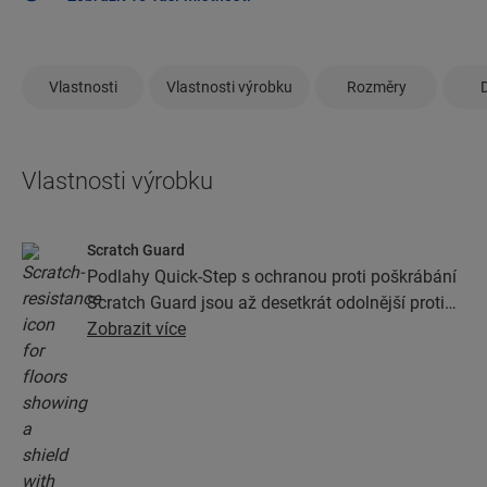
Vlastnosti
Vlastnosti výrobku
Rozměry
Vlastnosti výrobku
Scratch Guard
Podlahy Quick-Step s ochranou proti poškrábání
Scratch Guard jsou až desetkrát odolnější proti
poškrábání než podlahy bez této ochrany.
Zobrazit více