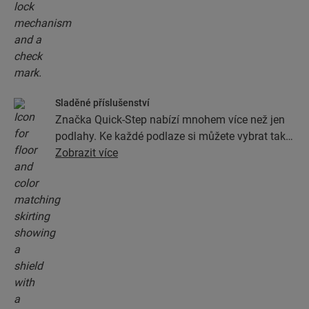
Sladěné příslušenství
Značka Quick-Step nabízí mnohem více než jen
podlahy. Ke každé podlaze si můžete vybrat také
veškeré příslušenství, jako jsou podložky, profily
Zobrazit více
a podlahové lišty, v provedení dokonale
odpovídajícím barvě podlahy.