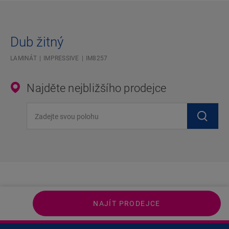
Dub žitný
LAMINÁT
IMPRESSIVE
IM8257
Najděte nejbližšího prodejce
Zadejte svou polohu
NAJÍT PRODEJCE