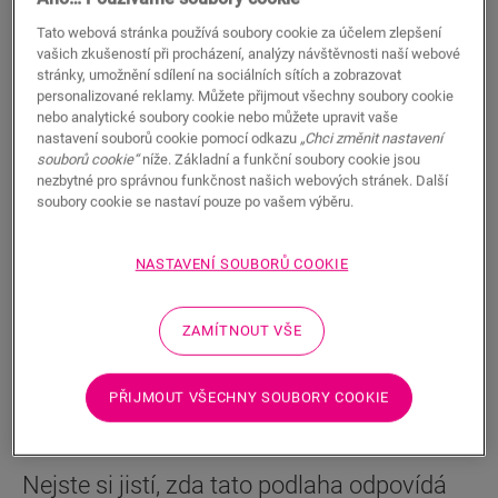
Autentický vzhled dřeva
Kompatibilní s podlahovým vytápěním a chlazením
Tato webová stránka používá soubory cookie za účelem zlepšení
Voděodolné
vašich zkušeností při procházení, analýzy návštěvnosti naší webové
stránky, umožnění sdílení na sociálních sítích a zobrazovat
920,00
personalizované reklamy. Můžete přijmout všechny soubory cookie
CZK/m²
K dispozici v
2 variant/y
nebo analytické soubory cookie nebo můžete upravit vaše
Doporučená maloobchodní cena (vč. DPH)
nastavení souborů cookie pomocí odkazu
„Chci změnit nastavení
souborů cookie“
níže. Základní a funkční soubory cookie jsou
Najděte nejbližšího prodejce
nezbytné pro správnou funkčnost našich webových stránek. Další
soubory cookie se nastaví pouze po vašem výběru.
Vybrali jste podlahu a chcete ji vidět naživo? Chcete se
ještě na něco zeptat? Náš Quick-Step prodejce je vám
NASTAVENÍ SOUBORŮ COOKIE
vždy nablízku.
ZAMÍTNOUT VŠE
HLEDAT
PŘIJMOUT VŠECHNY SOUBORY COOKIE
Nejste si jistí, zda tato podlaha odpovídá