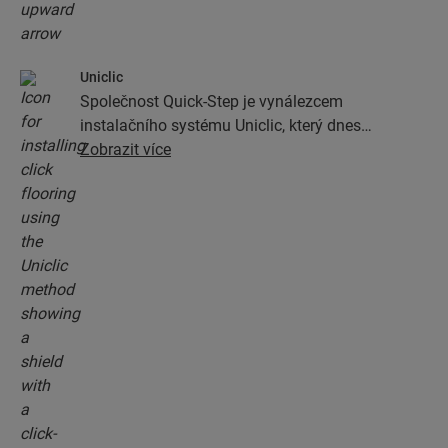
Uniclic
Společnost Quick-Step je vynálezcem
instalačního systému Uniclic, který dnes
představuje standardní zámkový instalační
Zobrazit více
systém. Pomocí revolučního patentovaného
zámkovému systému můžete podlahová prkna
jednoduše zamknout k sobě.