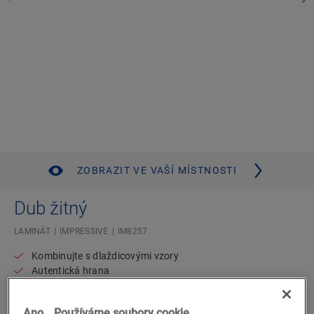
ZOBRAZIT VE VAŠÍ MÍSTNOSTI
Dub žitný
LAMINÁT
IMPRESSIVE
IM8257
Kombinujte s dlaždicovými vzory
Autentická hrana
Standardní prkno
Doživotní záruka pro obytné prostory
Ano… Používáme soubory cookie