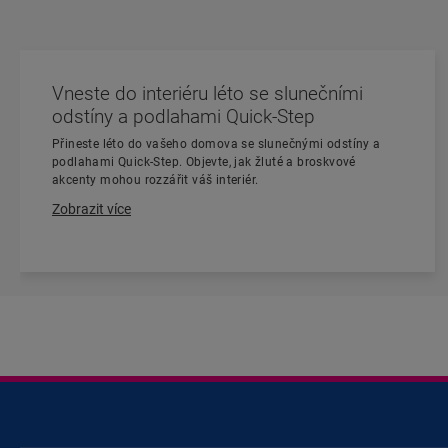
Vneste do interiéru léto se slunečními
odstíny a podlahami Quick-Step
Přineste léto do vašeho domova se slunečnými odstíny a
podlahami Quick-Step. Objevte, jak žluté a broskvové
akcenty mohou rozzářit váš interiér.
Zobrazit více