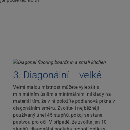
te podle těchto tří
3. Diagonální = velké
Velmi malou místnost můžete vylepšit s
minimálním úsilím a minimálními náklady na
materiál tím, že v ní položíte podlahová prkna v
diagonálním směru. Zvolíte-li nejběžněji
používaný úhel 45 stupňů, pokoj se stane
pastvou pro oči. V případě, že zvolíte jen 10
stupňů, diagonální podlaha propojí opticky