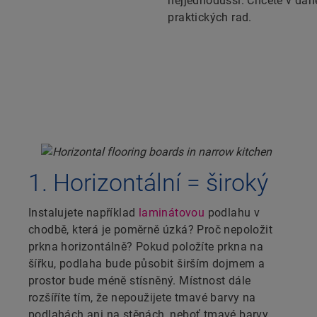
nejjednodušší. Chcete v dané
praktických rad.
1. Horizontální = široký
Instalujete například
laminátovou
podlahu v
chodbě, která je poměrně úzká? Proč nepoložit
prkna horizontálně? Pokud položíte prkna na
šířku, podlaha bude působit širším dojmem a
prostor bude méně stísněný. Místnost dále
rozšíříte tím, že nepoužijete tmavé barvy na
podlahách ani na stěnách, neboť tmavé barvy