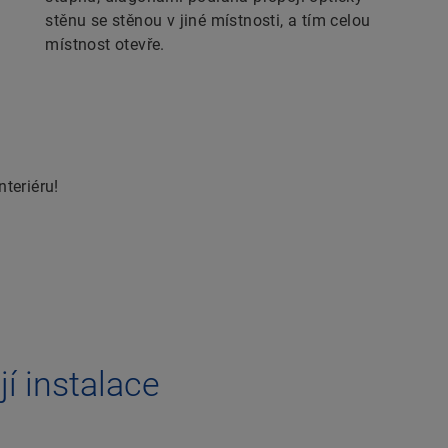
stěnu se stěnou v jiné místnosti, a tím celou
místnost otevře.
nteriéru!
í instalace