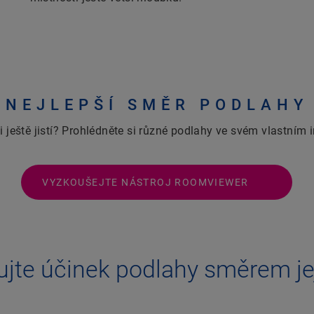
NEJLEPŠÍ SMĚR PODLAHY
i ještě jistí? Prohlédněte si různé podlahy ve svém vlastním i
VYZKOUŠEJTE NÁSTROJ ROOMVIEWER
jte účinek podlahy směrem jej