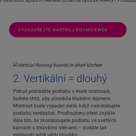
 místnosti uplatnit některé užitečné optické efekty? Postupuj
VYZKOUŠEJTE NÁSTROJ ROOMVIEWER
2. Vertikální = dlouhý
Pokud pokládáte podlahu v malé místnosti,
budete chtít, aby působila hlubším dojmem.
Místnost bude vypadat delší, když nainstalujete
podlahu vertikálně. Prodloužený efekt zvýšíte
dále tím, že zkombinujete podlahu ve světlých
barvách s tmavšími stěnami – dodáte tak
místnosti ještě větší hloubku.