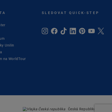
TA
SLEDOVAT QUICK-STEP
ter
rum
y Unilin
ta
ým na WorldTour
Česká Republika