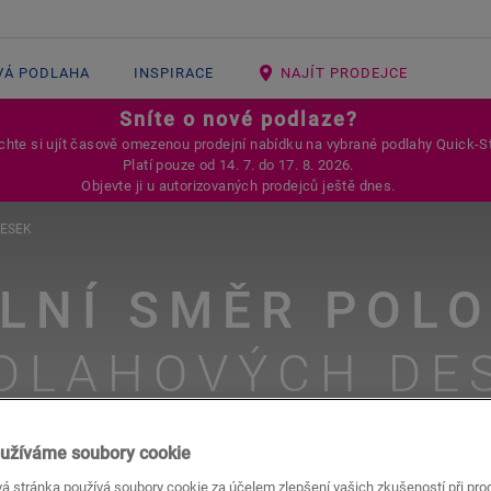
VÁ PODLAHA
INSPIRACE
NAJÍT PRODEJCE
Sníte o nové podlaze?
hte si ujít časově omezenou prodejní nabídku na vybrané podlahy Quick-S
Platí pouze od 14. 7. do 17. 8. 2026.
Objevte ji u autorizovaných prodejců ještě dnes.
DESEK
ÁLNÍ SMĚR POLO
DLAHOVÝCH DE
užíváme soubory cookie
#instalace
á stránka používá soubory cookie za účelem zlepšení vašich zkušeností při pro