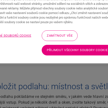
štěvnosti naší webové stránky, umožnění sdílení na sociálních sítích a zobrazov
ované reklamy. Můžete přijmout všechny soubory cookie nebo analytické soubor
avit vaše nastavení souborů cookie pomocí odkazu
„Chci změnit nastavení sou
adní a funkční soubory cookie jsou nezbytné pro správnou funkčnost našich we
alší soubory cookie se nastaví pouze po vašem výběru.
jlepší
Směr položení podlahových prken má obrovs
rozhodování o něm proto může být tvrdým 
evěné a
NÍ SOUBORŮ COOKIE
ZAMÍTNOUT VŠE
dlahy?
PŘIJMOUT VŠECHNY SOUBORY COOKIE
ložit podlahu: místnost a svět
podlahu pokládáme ve stejném směru, v jakém vede hlavní zdr
ější vstup. Pokud je několik dveří a oken, zvolte takový směr