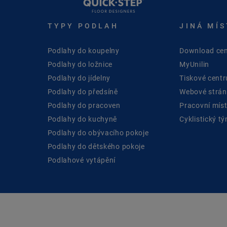
TYPY PODLAH
JINÁ MÍS
Podlahy do koupelny
Download cen
Podlahy do ložnice
MyUnilin
Podlahy do jídelny
Tiskové cent
Podlahy do předsíně
Webové stránk
Podlahy do pracoven
Pracovní mís
Podlahy do kuchyně
Cyklistický t
Podlahy do obývacího pokoje
Podlahy do dětského pokoje
Podlahové vytápění