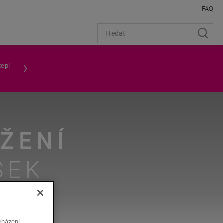
FAQ
tep!
ŽENÍ
SEK
cházení,