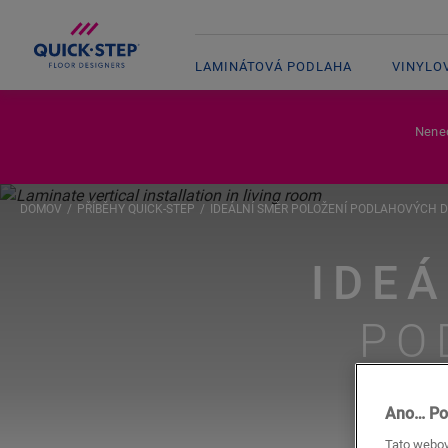
LAMINÁTOVÁ PODLAHA
VINYLO
Nenec
DOMOV
PŘÍBĚHY QUICK-STEP
IDEÁLNÍ SMĚR POLOŽENÍ PODLAHOVÝCH 
IDE
PO
Ano… Po
Tato webov