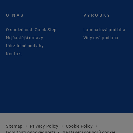
O NÁS
VÝROBKY
O společnosti Quick-Step
Laminátová podlaha
Nejčastější dotazy
Vinylová podlaha
Udržitelné podlahy
Kontakt
Sitemap
Privacy Policy
Cookie Policy
Odmítnutí odpovědnosti
Nastavení souborů cookie