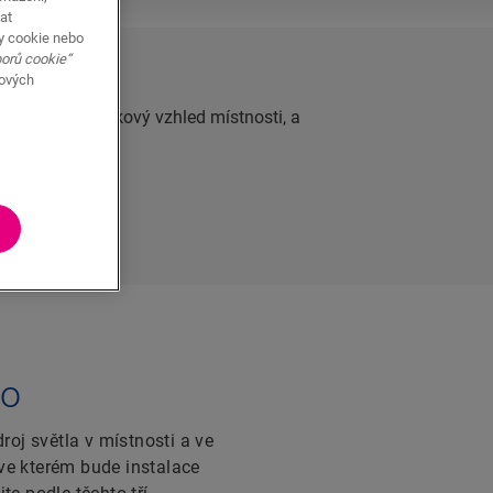
at
y cookie nebo
borů cookie“
bových
ký vliv na celkový vzhled místnosti, a
oříškem.
lo
oj světla v místnosti a ve
, ve kterém bude instalace