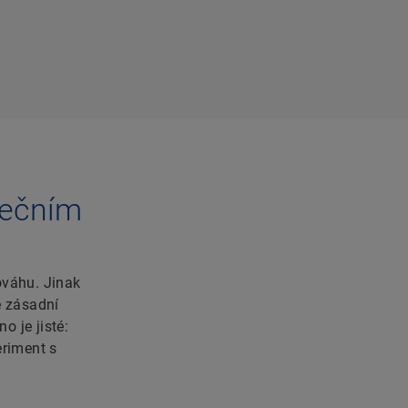
nečním
ováhu. Jinak
e zásadní
o je jisté:
eriment s