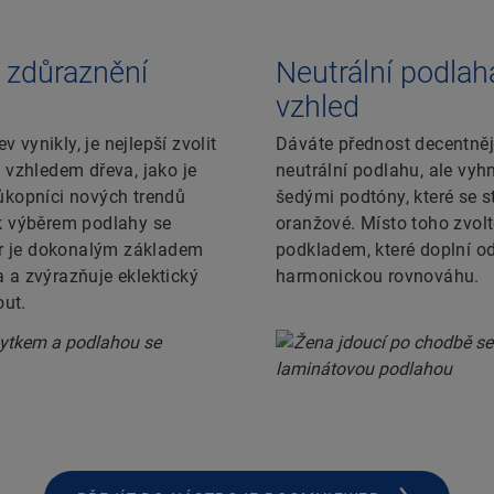
o zdůraznění
Neutrální podlaha
vzhled
v vynikly, je nejlepší zvolit
Dáváte přednost decentněj
 vzhledem dřeva, jako je
neutrální podlahu, ale vy
ůkopníci nových trendů
šedými podtóny, které se s
k výběrem podlahy se
oranžové. Místo toho zvolt
or je dokonalým základem
podkladem, které doplní ods
a zvýrazňuje eklektický
harmonickou rovnováhu.
out.