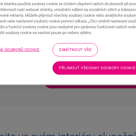
á stránka používá soubory cookie za účelem zlepšení vašich zkušeností při pro
štěvnosti naší webové stránky, umožnění sdílení na sociálních sítích a zobrazov
ované reklamy. Můžete přijmout všechny soubory cookie nebo analytické soubor
Žlutá a oranžová symbolizují optimismus 
avit vaše nastavení souborů cookie pomocí odkazu
„Chci změnit nastavení sou
adní a funkční soubory cookie jsou nezbytné pro správnou funkčnost našich we
dominoval interiérovému designu s béžov
alší soubory cookie se nastaví pouze po vašem výběru.
barev, může nějakou dobu trvat, než si n
odlahy
žlutých a broskvových odstínů se správ
luneční
NÍ SOUBORŮ COOKIE
ZAMÍTNOUT VŠE
Quick-Step můžete vytvořit živý, přívětivý
rok.
dstíny?
PŘIJMOUT VŠECHNY SOUBORY COOKIE
POHRAJTE SI SE SLUNEČNÍM
ROOM