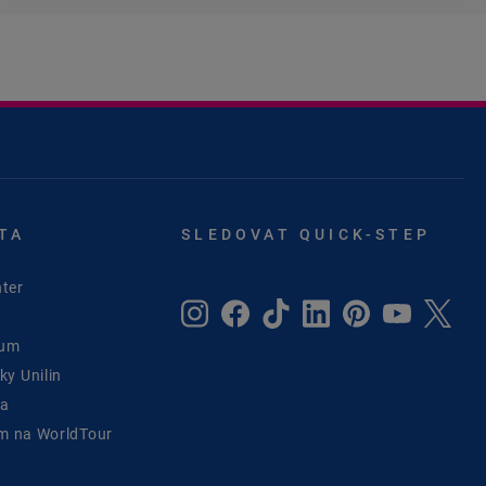
TA
SLEDOVAT QUICK-STEP
ter
rum
y Unilin
ta
ým na WorldTour