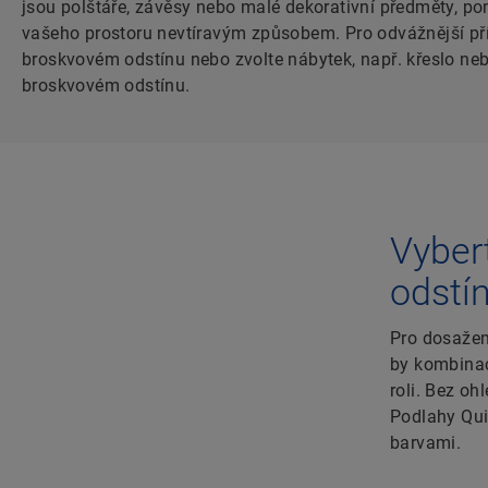
jsou polštáře, závěsy nebo malé dekorativní předměty, p
vašeho prostoru nevtíravým způsobem. Pro odvážnější pří
broskvovém odstínu nebo zvolte nábytek, např. křeslo neb
broskvovém odstínu.
Vyber
odstín
Pro dosažení
by kombinac
roli. Bez oh
Podlahy Qui
barvami.