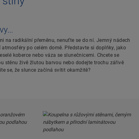
 stíny
y...
eni na radikální přeměnu, nenuťte se do ní. Jemný nádech
vní atmosféry po celém domě. Představte si doplňky, jako
 veselé koberce nebo váza se slunečnicemi. Chcete se
ou stěnu živě žlutou barvou nebo dodejte trochu zářivě
íte se, že slunce začíná svítit okamžitě?