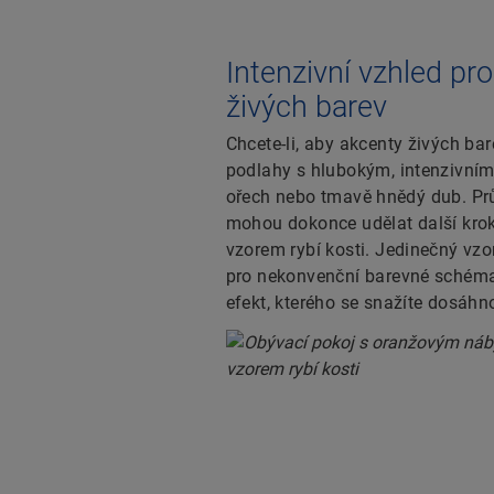
Intenzivní vzhled pr
živých barev
Chcete-li, aby akcenty živých bare
podlahy s hlubokým, intenzivním
ořech nebo tmavě hnědý dub. Pr
mohou dokonce udělat další kro
vzorem rybí kosti. Jedinečný vz
pro nekonvenční barevné schéma 
efekt, kterého se snažíte dosáhn