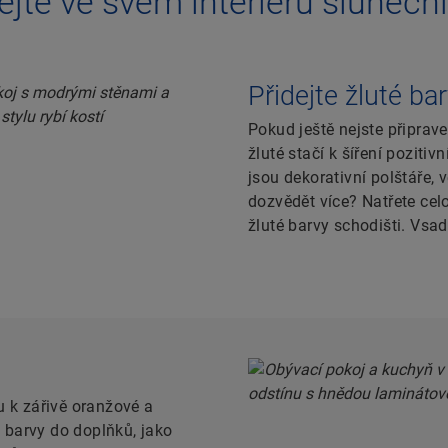
tejte ve svém interiéru sluneční
Přidejte žluté barv
Pokud ještě nejste připrav
žluté stačí k šíření poziti
jsou dekorativní polštáře,
dozvědět více? Natřete cel
žluté barvy schodišti. Vsad
u k zářivě oranžové a
 barvy do doplňků, jako