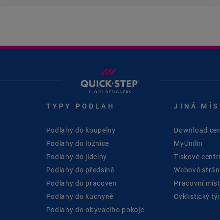
TYPY PODLAH
JINÁ MÍS
Podlahy do koupelny
Download cen
Podlahy do ložnice
MyUnilin
Podlahy do jídelny
Tiskové cent
Podlahy do předsíně
Webové stránk
Podlahy do pracoven
Pracovní mís
Podlahy do kuchyně
Cyklistický t
Podlahy do obývacího pokoje