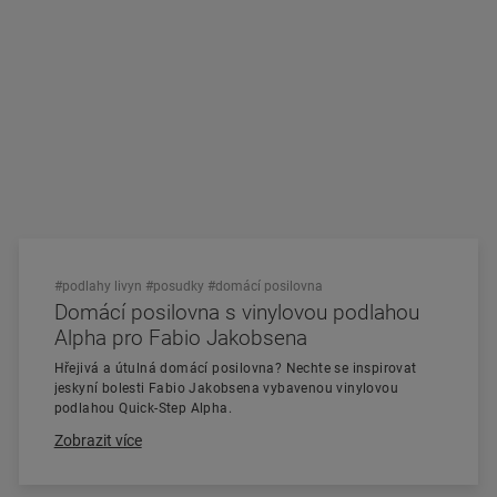
#podlahy livyn
#posudky
#domácí posilovna
Domácí posilovna s vinylovou podlahou
Alpha pro Fabio Jakobsena
Hřejivá a útulná domácí posilovna? Nechte se inspirovat
jeskyní bolesti Fabio Jakobsena vybavenou vinylovou
podlahou Quick-Step Alpha.
Zobrazit více