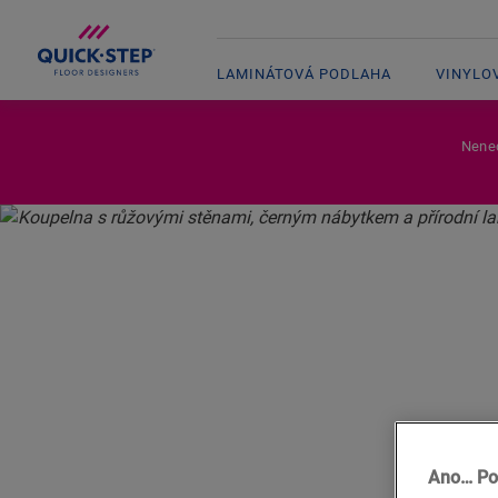
LAMINÁTOVÁ PODLAHA
VINYLO
Nenec
DOMOV
PŘÍBĚHY QUICK-STEP
SLUNEČNÍMI ODSTÍNY
VNESTE
SLU
POD
Ano… Po