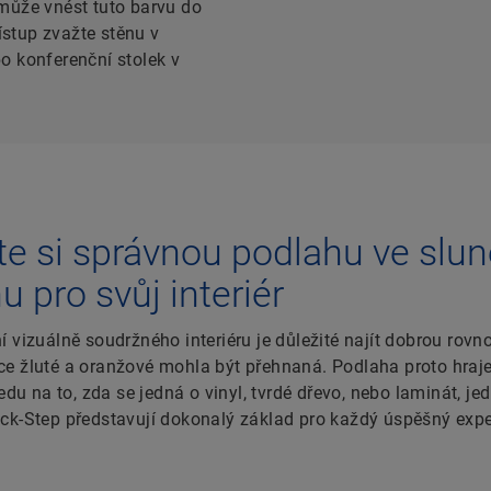
omůže vnést tuto barvu do
stup zvažte stěnu v
o konferenční stolek v
te si správnou podlahu ve slu
u pro svůj interiér
 vizuálně soudržného interiéru je důležité najít dobrou rovn
e žluté a oranžové mohla být přehnaná. Podlaha proto hraj
ledu na to, zda se jedná o vinyl, tvrdé dřevo, nebo laminát, jedn
ck-Step představují dokonalý základ pro každý úspěšný exp