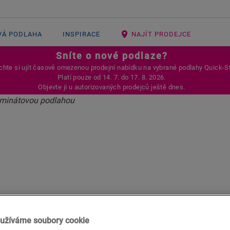
VÁ PODLAHA
INSPIRACE
NAJÍT PRODEJCE
Sníte o nové podlaze?
hte si ujít časově omezenou prodejní nabídku na vybrané podlahy Quick-S
Platí pouze od 14. 7. do 17. 8. 2026.
Objevte ji u autorizovaných prodejců ještě dnes.
 DO INTERIÉRU 
NEČNÍMI ODSTÍ
LAHAMI QUICK-
užíváme soubory cookie