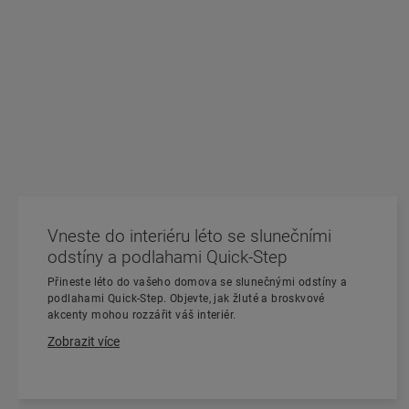
Vneste do interiéru léto se slunečními
odstíny a podlahami Quick-Step
Přineste léto do vašeho domova se slunečnými odstíny a
podlahami Quick-Step. Objevte, jak žluté a broskvové
akcenty mohou rozzářit váš interiér.
Zobrazit více