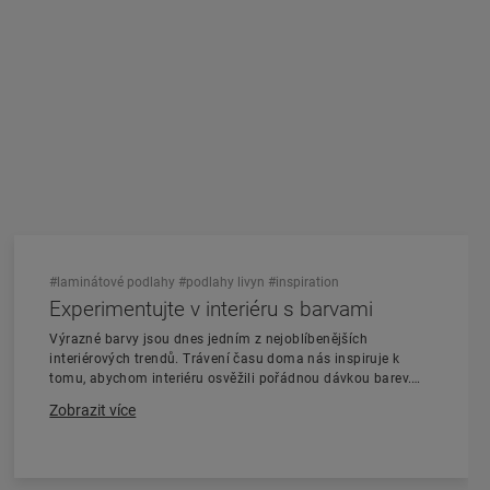
#laminátové podlahy
#podlahy livyn
#inspiration
Experimentujte v interiéru s barvami
Výrazné barvy jsou dnes jedním z nejoblíbenějších
interiérových trendů. Trávení času doma nás inspiruje k
tomu, abychom interiéru osvěžili pořádnou dávkou barev.
Jak ovšem začít a – což je nejdůležitější – jak daleko chcete
Zobrazit více
zajít? Přečtěte si naše tipy, jak můžete osvěžit interiér více
barvami.